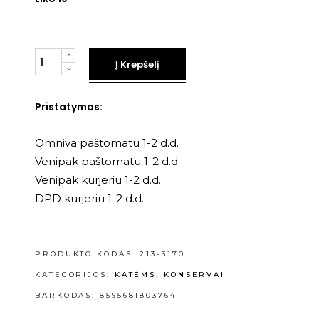
Kiekis
Į Krepšelį
Pristatymas:
Omniva paštomatu 1-2 d.d.
Venipak paštomatu 1-2 d.d.
Venipak kurjeriu 1-2 d.d.
DPD kurjeriu 1-2 d.d.
PRODUKTO KODAS:
213-3170
KATEGORIJOS:
KATĖMS
,
KONSERVAI
BARKODAS: 8595681803764