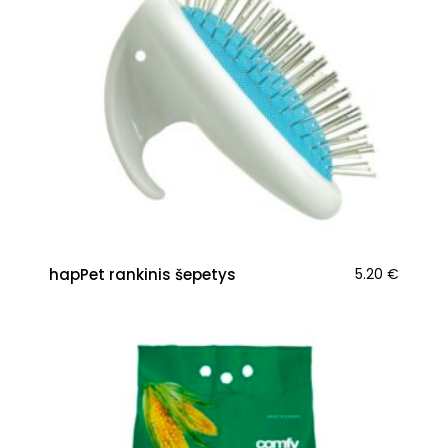
hapPet rankinis šepetys
5.20
€