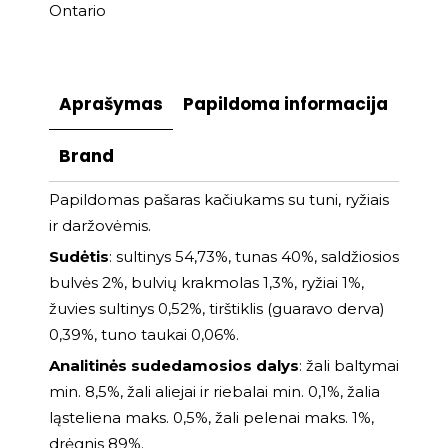
Ontario
Aprašymas
Papildoma informacija
Brand
Papildomas pašaras kačiukams su tuni, ryžiais
ir daržovėmis.
Sudėtis
: sultinys 54,73%, tunas 40%, saldžiosios
bulvės 2%, bulvių krakmolas 1,3%, ryžiai 1%,
žuvies sultinys 0,52%, tirštiklis (guaravo derva)
0,39%, tuno taukai 0,06%.
Analitinės sudedamosios dalys
: žali baltymai
min. 8,5%, žali aliejai ir riebalai min. 0,1%, žalia
ląsteliena maks. 0,5%, žali pelenai maks. 1%,
drėgnis 89%.