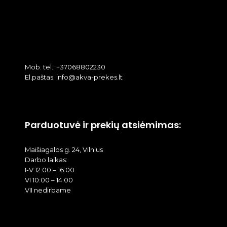
Mob. tel.: +37068802230
El.paštas: info@akva-prekes.lt
Parduotuvė ir prekių atsiėmimas:
Maišiagalos g. 24, Vilnius
Darbo laikas:
I-V 12:00 – 16:00
VI 10:00 – 14:00
VII nedirbame