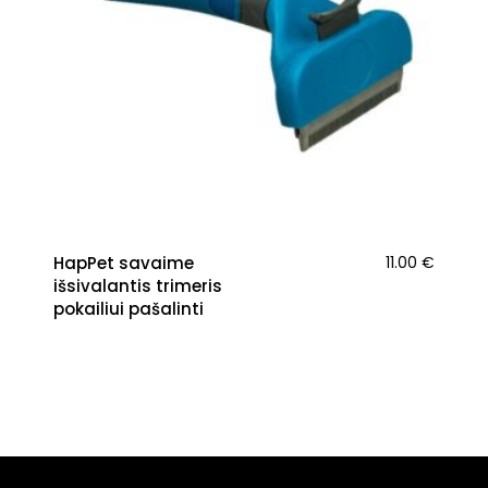
HapPet savaime
11.00
€
išsivalantis trimeris
pokailiui pašalinti