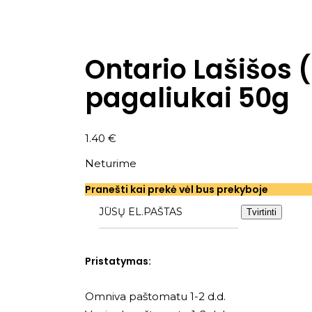
Ontario Lašišos 
pagaliukai 50g
1.40
€
Neturime
Pranešti kai prekė vėl bus prekyboje
Tvirtinti
Pristatymas:
Omniva paštomatu 1-2 d.d.