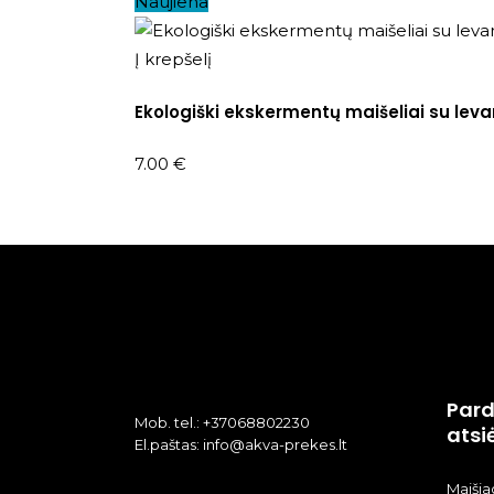
Naujiena
Į krepšelį
Ekologiški ekskermentų maišeliai su lev
7.00
€
Pard
Mob. tel.: +37068802230
atsi
El.paštas: info@akva-prekes.lt
Maišiag