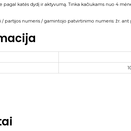
te pagal katės dydį ir aktyvumą. Tinka kačiukams nuo 4 mėne
s iki / partijos numeris / gamintojo patvirtinimo numeris: žr. 
macija
1
ai