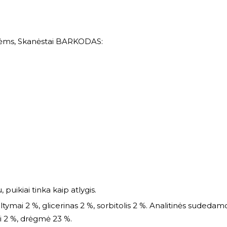
ėms
,
Skanėstai
BARKODAS:
 puikiai tinka kaip atlygis.
tymai 2 %, glicerinas 2 %, sorbitolis 2 %. Analitinės sudedamosio
nai 2 %, drėgmė 23 %.