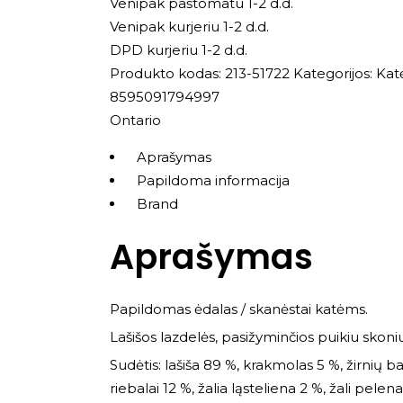
Venipak paštomatu 1-2 d.d.
Venipak kurjeriu 1-2 d.d.
DPD kurjeriu 1-2 d.d.
Produkto kodas:
213-51722
Kategorijos:
Kat
8595091794997
Ontario
Aprašymas
Papildoma informacija
Brand
Aprašymas
Papildomas ėdalas / skanėstai katėms.
Lašišos lazdelės, pasižyminčios puikiu skoniu,
Sudėtis: lašiša 89 %, krakmolas 5 %, žirnių bal
riebalai 12 %, žalia ląsteliena 2 %, žali pele