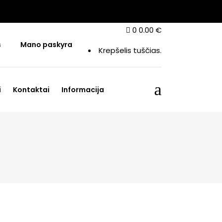
0
0.00
€
s
Mano paskyra
Krepšelis tuščias.
i
Kontaktai
Informacija