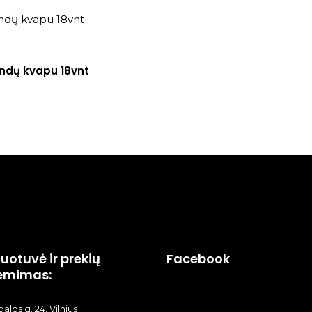
andų kvapu 18vnt
uotuvė ir prekių
Facebook
ėmimas:
alos g. 24, Vilnius