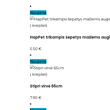
Naujiena
Į krepšelį
HapPet trikampis šepetys mažiems aug
5.50
€
Naujiena
Į krepšelį
Stipri virvė 65cm
7.90
€