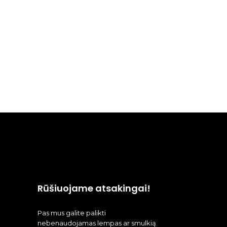
Rūšiuojame atsakingai!
Pas mus galite palikti
nebenaudojamas lempas ar smulkią