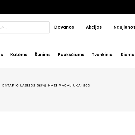
Dovanos
Akcijos
Naujieno
ms
Katėms
Šunims
Paukščiams
Tvenkiniui
Kiemu
/
ONTARIO LAŠIŠOS (89%) MAŽI PAGALIUKAI 50G