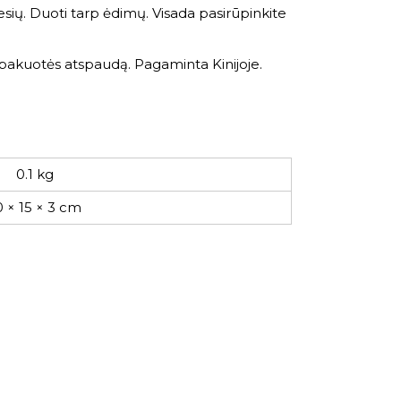
sių. Duoti tarp ėdimų. Visada pasirūpinkite
ant pakuotės atspaudą. Pagaminta Kinijoje.
0.1 kg
0 × 15 × 3 cm