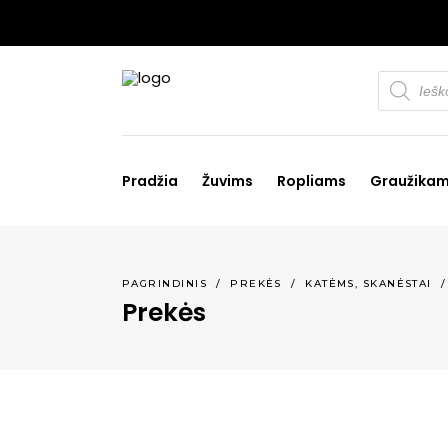
Products
search
Pradžia
Žuvims
Ropliams
Graužika
,
PAGRINDINIS
/
PREKĖS
/
KATĖMS
SKANĖSTAI
Prekės