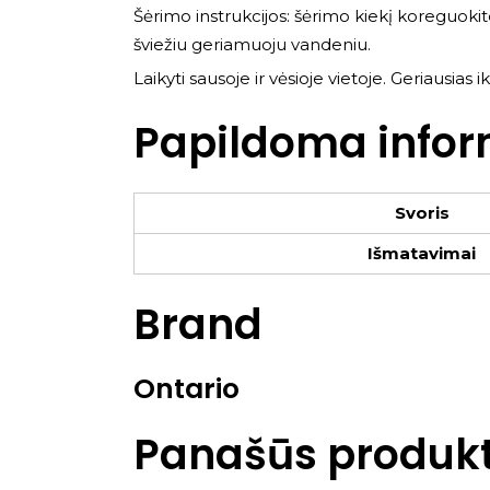
Šėrimo instrukcijos: šėrimo kiekį koreguoki
šviežiu geriamuoju vandeniu.
Laikyti sausoje ir vėsioje vietoje. Geriausia
Papildoma infor
Svoris
Išmatavimai
Brand
Ontario
Panašūs produkt