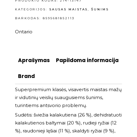
PRODUKTO KODAS:
214-13147
KATEGORIJOS:
SAUSAS MAISTAS
,
ŠUNIMS
BARKODAS: 8595681852113
Ontario
Aprašymas
Papildoma informacija
Brand
Superpremium klasės, visavertis maistas mažų
ir vidutinių veislių suaugusiems šunims,
turintiems antsvorio problemų.
Sudėtis: šviežia kalakutiena (26 %), dehidratuoti
kalakutienos baltymai (20 %), rudieji ryžiai (12
%), raudonieji lęšiai (11 %), skaldyti ryžiai (9 %),