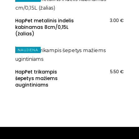
HapPet metalinis indelis
3.00
€
kabinamas 8cm/0,15L
(žalias)
NAUJIENA
HapPet trikampis
5.50
€
šepetys mažiems
augintiniams