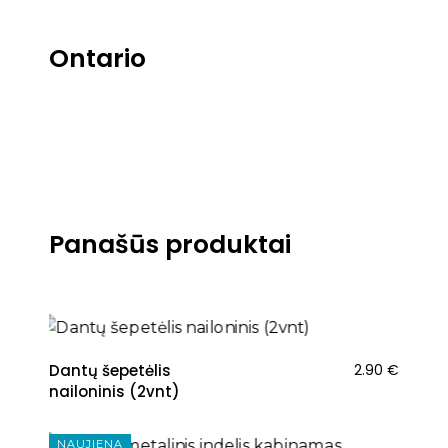
Ontario
Panašūs produktai
NAUJIENA
Dantų šepetėlis
2.90
€
nailoninis (2vnt)
NAUJIENA