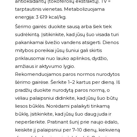
antioksidantų (tokoferolių ekstraktų). TV =
tarptautinis vienetas. Metabolizuojama
energija: 3 619 kcal/kg.
Šėrimo gairės: duokite sausą arba šiek tiek
sudrėkintą. Įsitikinkite, kad jūsų šuo visada turi
pakankamai šviežio vandens atsigerti. Dienos
mitybos poreikiai jūsų šuniui gali skirtis
priklausomai nuo lauko aplinkos, dydžio,
amžiaus ir aktyvumo lygio.
Rekomenduojamos paros normos nurodytos
šėrimo gairėse. Šerkite 1–2 kartus per dieną. Iš
pradžių duokite nurodytą paros normą, o
vėliau palaipsniui didinkite, kad jūsų šuo būtų
liesos būklės. Norėdami palaikyti tinkamą
būklę, įsitikinkite, kad jūsų šuo daug juda ir
neperšerkite. Pratinant šunį prie naujo ėdalo,
keiskite jį palaipsniui per 7–10 dienų, kiekvieną