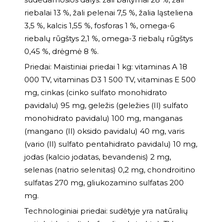
riebalai 13 %, žali pelenai 7,5 %, žalia ląsteliena
3,5 %, kalcis 1,55 %, fosforas 1 %, omega-6
riebalų rūgštys 2,1 %, omega-3 riebalų rūgštys
0,45 %, drėgmė 8 %.
Priedai: Maistiniai priedai 1 kg: vitaminas A 18
000 TV, vitaminas D3 1 500 TV, vitaminas E 500
mg, cinkas (cinko sulfato monohidrato
pavidalu) 95 mg, geležis (geležies (II) sulfato
monohidrato pavidalu) 100 mg, manganas
(mangano (II) oksido pavidalu) 40 mg, varis
(vario (II) sulfato pentahidrato pavidalu) 10 mg,
jodas (kalcio jodatas, bevandenis) 2 mg,
selenas (natrio selenitas) 0,2 mg, chondroitino
sulfatas 270 mg, gliukozamino sulfatas 200
mg.
Technologiniai priedai: sudėtyje yra natūralių