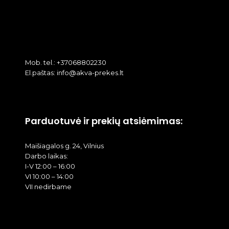
Mob. tel.: +37068802230
El.paštas: info@akva-prekes.lt
Parduotuvė ir prekių atsiėmimas:
Maišiagalos g. 24, Vilnius
Darbo laikas:
I-V 12:00 – 16:00
VI 10:00 – 14:00
VII nedirbame