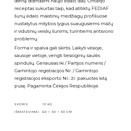
dieną didindami naujo ėdalo dalį. Ontarijo
receptas sukurtas taip, kad atitiktų FEDIAF
šunų ėdalo maistinių medžiagų profiliuose
nustatytus mitybos lygius suaugusiems mažų
ir vidutinių veislių šunims, turintiems antsvorio
problemų.
Forma ir spalva gali skirtis. Laikyti vėsioje,
sausoje vietoje, vengti tiesioginių saulės
spindulių. Geriausias iki / Partijos numeris /
Gamintojo registracijos Nr. / Gamintojo
registracijos eksporto Nr.: žr. pakuotės kitą
pusę. Pagaminta Čekijos Respublikoje.
SVORIS
13 KG
IŠMATAVIMAI
60 × 30 × 30 CM