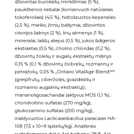
džiovintas burokėlių minkštimas (5 %),
paukštienos riebalai (konservuoti natūraliais
tokoferoliais) (4,5 %), hidrolizuotos kepenėlės
(2,5 %), mielės, žirnių baltymai, džiovintos
cikorijos šaknys (2 %), linų sėmenys (1 %),
mineralai, lašišų aliejus (0,5 %), jukos šidigeros
ekstraktas (0,5 %), cholino chloridas (0,2 %),
džiovintų žolelių ir augalų ekstraktų mišinys
0,15 % (0,1 % džiovintų čiobrelių, rozmarinų ir
petražolių, 0,05 % „Ontario VitalAge Blend™“
(greipfrutų, ciberžolės, gvazdikėlių ir
rozmarino augalinių ekstraktų)),
mananoligosacharidai (aktyvus MOS 0,1 %),
chondroitino sulfatas (270 mg/kg),
gliukozamino sulfatas (200 mg/kg),
inaktyvuotos Lacticaseibacillus paracasei HA-
108 (7,5 x 10^9 ląstelių/kg). Analitinės
sudedamosios dalys: žali baltymai 28 %, žali