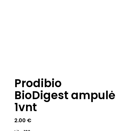
Prodibio
BioDigest ampulė
1vnt
2.00
€