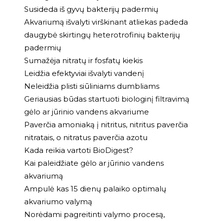
Susideda iš gyvų bakterijų padermių
Akvariumą išvalyti virškinant atliekas padeda
daugybė skirtingų heterotrofinių bakterijų
padermių
Sumažėja nitratų ir fosfatų kiekis
Leidžia efektyviai išvalyti vandenį
Neleidžia plisti siūliniams dumbliams
Geriausias būdas startuoti biologinį filtravimą
gėlo ar jūrinio vandens akvariume
Paverčia amoniaką į nitritus, nitritus paverčia
nitratais, o nitratus paverčia azotu
Kada reikia vartoti BioDigest?
Kai paleidžiate gėlo ar jūrinio vandens
akvariumą
Ampulė kas 15 dienų palaiko optimalų
akvariumo valymą
Norėdami pagreitinti valymo procesą,