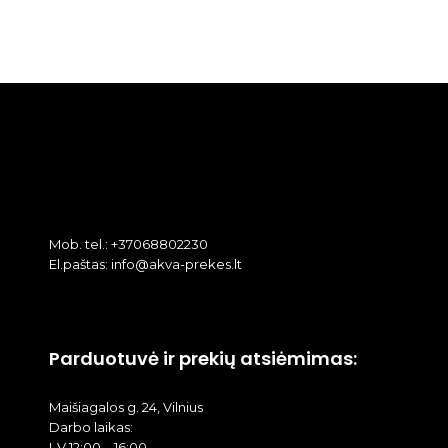
Mob. tel.: +37068802230
El.paštas: info@akva-prekes.lt
Parduotuvė ir prekių atsiėmimas:
Maišiagalos g. 24, Vilnius
Darbo laikas:
I-V 12:00 – 16:00