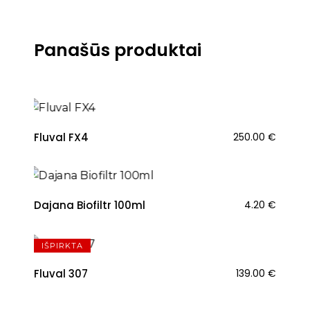
Panašūs produktai
Fluval FX4
250.00
€
Dajana Biofiltr 100ml
4.20
€
IŠPIRKTA
Fluval 307
139.00
€