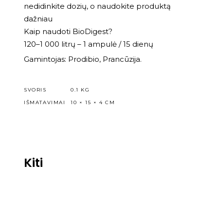
nedidinkite dozių, o naudokite produktą
dažniau
Kaip naudoti BioDigest?
120–1 000 litrų – 1 ampulė / 15 dienų
Gamintojas: Prodibio, Prancūzija.
SVORIS
0.1 KG
IŠMATAVIMAI
10 × 15 × 4 CM
Kiti