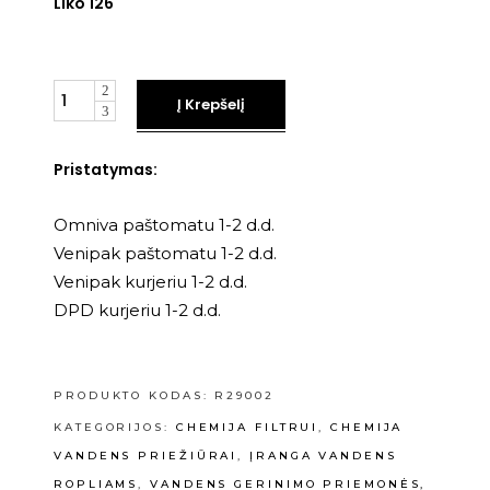
Liko 126
Kiekis
Į Krepšelį
Pristatymas:
Omniva paštomatu 1-2 d.d.
Venipak paštomatu 1-2 d.d.
Venipak kurjeriu 1-2 d.d.
DPD kurjeriu 1-2 d.d.
PRODUKTO KODAS:
R29002
KATEGORIJOS:
CHEMIJA FILTRUI
,
CHEMIJA
VANDENS PRIEŽIŪRAI
,
ĮRANGA VANDENS
ROPLIAMS
,
VANDENS GERINIMO PRIEMONĖS,