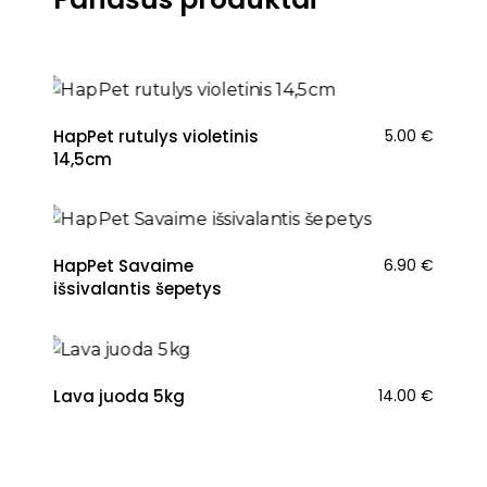
NAUJIENA
HapPet rutulys violetinis
5.00
€
14,5cm
NAUJIENA
HapPet Savaime
6.90
€
išsivalantis šepetys
NAUJIENA
Lava juoda 5kg
14.00
€