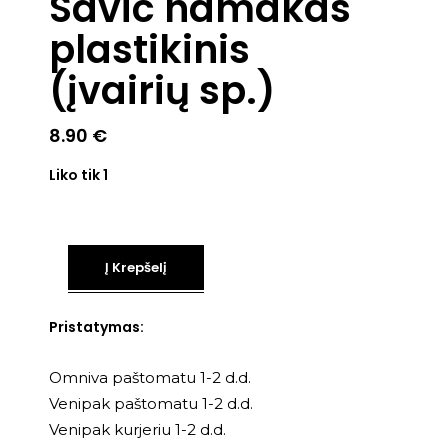
Savic hamakas
plastikinis
(įvairių sp.)
8.90
€
Liko tik 1
Į Krepšelį
Pristatymas:
Omniva paštomatu 1-2 d.d.
Venipak paštomatu 1-2 d.d.
Venipak kurjeriu 1-2 d.d.