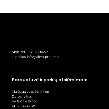
Mob. tel.: +37068802230
El.paštas: info@akva-prekes.lt
Parduotuvė ir prekių atsiėmimas:
Maišiagalos g. 24, Vilnius
Darbo laikas:
I-V 12:00 – 16:00
VI 10:00 – 14:00