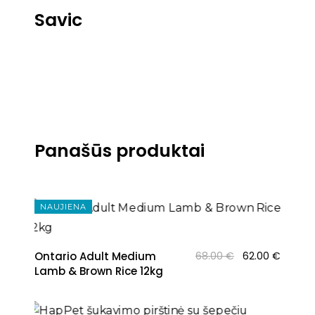
Savic
Panašūs produktai
NAUJIENA
Original
Curren
Ontario Adult Medium
68.00
€
62.00
€
price
price
Lamb & Brown Rice 12kg
was:
is:
NAUJIENA
68.00 €.
62.00 €