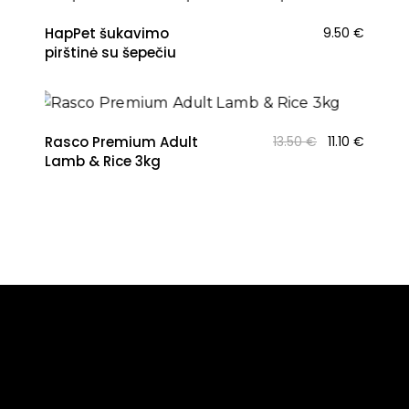
HapPet šukavimo
9.50
€
pirštinė su šepečiu
NAUJIENA
Original
Curren
Rasco Premium Adult
13.50
€
11.10
€
price
price
Lamb & Rice 3kg
was:
is:
13.50 €.
11.10 €.