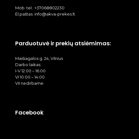
Mob. tel.: +37068802230
El.paštas: info@akva-prekes.lt
Parduotuvė ir prekių atsiėmimas:
Maišiagalos g. 24, Vilnius
Darbo laikas:
I-V 12:00 – 16:00
VI 10:00 – 14:00
VII nedirbame
Facebook