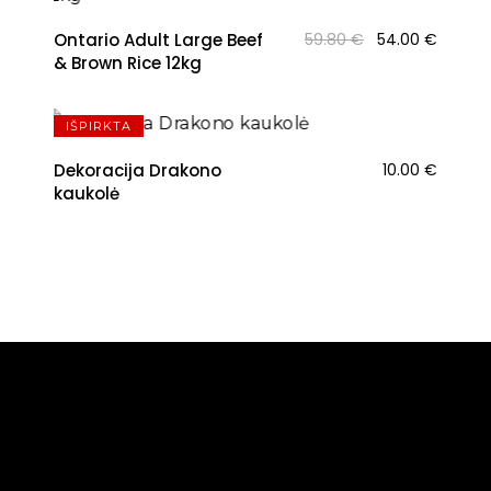
Original
Curren
Ontario Adult Large Beef
59.80
€
54.00
€
price
price
& Brown Rice 12kg
was:
is:
NAUJIENA
59.80 €.
54.00 
IŠPIRKTA
Dekoracija Drakono
10.00
€
kaukolė