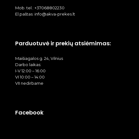
Mob. tel.: +37068802230
El.paštas: info@akva-prekes.lt
Parduotuvė ir prekių atsiėmimas:
Maišiagalos g. 24, Vilnius
Darbo laikas:
I-V 12:00 – 16:00
VI 10:00 – 14:00
VII nedirbame
Facebook