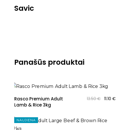
Savic
Panašūs produktai
NAUJIENA
Original
Curren
Rasco Premium Adult
13.50
€
11.10
€
price
price
Lamb & Rice 3kg
was:
is:
13.50 €.
11.10 €.
NAUJIENA