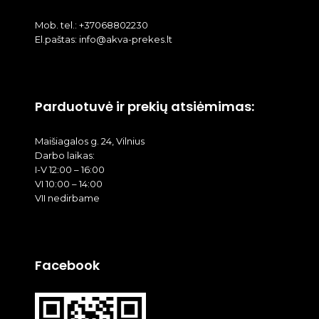
Mob. tel.: +37068802230
El.paštas: info@akva-prekes.lt
Parduotuvė ir prekių atsiėmimas:
Maišiagalos g. 24, Vilnius
Darbo laikas:
I-V 12:00 – 16:00
VI 10:00 – 14:00
VII nedirbame
Facebook