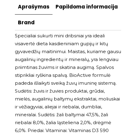
Aprašymas
Papildoma informacija
Brand
Specialiai sukurti mini dribsniai yra ideali
visavertė dieta kasdieniniam gupijų ir kitų
gyvavedžių maitinimui. Maistas, kuriame gausu
augalinių ingredientų ir mineralų, yra lengviau
priimtinas žuvims ir skatina augimą. Spalvos
stiprikliai ryškina spalvą. BioActive formulė
padeda išlaikyti sveiką žuvų imuninę sistemą.
Sudėtis: žuvis ir žuvies produktai, grūdai,
mielės, augalinių baltymų ekstraktai, moliuskai
ir vėžiagyviai, aliejai ir riebalai, dumbliai,
mineralai. Sudėtis: žali baltymai 47,5%, žali
riebalai 8,0%, žalia ląsteliena 2,0%, drėgmė
6,0%. Priedai: Vitaminai: Vitaminas D3 590