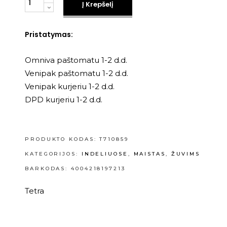
Į Krepšelį
Pristatymas:
Omniva paštomatu 1-2 d.d.
Venipak paštomatu 1-2 d.d.
Venipak kurjeriu 1-2 d.d.
DPD kurjeriu 1-2 d.d.
PRODUKTO KODAS:
T710859
KATEGORIJOS:
INDELIUOSE
,
MAISTAS
,
ŽUVIMS
BARKODAS: 4004218197213
Tetra