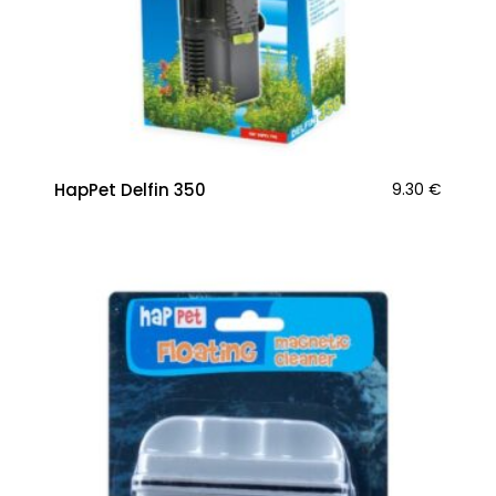
HapPet Delfin 350
9.30
€