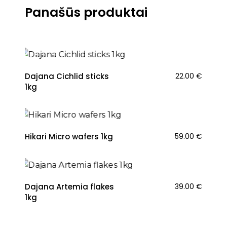
Panašūs produktai
Dajana Cichlid sticks
22.00
€
1kg
Hikari Micro wafers 1kg
59.00
€
Dajana Artemia flakes
39.00
€
1kg