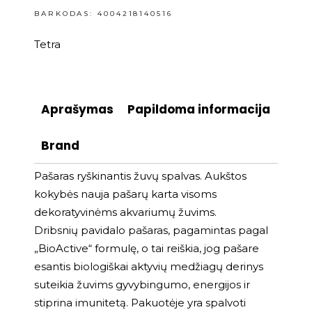
BARKODAS: 4004218140516
Tetra
Aprašymas
Papildoma informacija
Brand
Pašaras ryškinantis žuvų spalvas. Aukštos
kokybės nauja pašarų karta visoms
dekoratyvinėms akvariumų žuvims.
Dribsnių pavidalo pašaras, pagamintas pagal
„BioActive“ formulę, o tai reiškia, jog pašare
esantis biologiškai aktyvių medžiagų derinys
suteikia žuvims gyvybingumo, energijos ir
stiprina imunitetą. Pakuotėje yra spalvoti