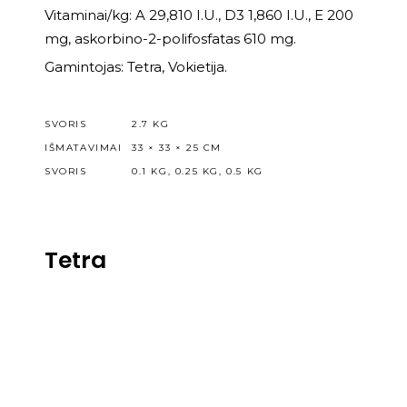
Vitaminai/kg: A 29,810 I.U., D3 1,860 I.U., E 200
mg, askorbino-2-polifosfatas 610 mg.
Gamintojas: Tetra, Vokietija.
SVORIS
2.7 KG
IŠMATAVIMAI
33 × 33 × 25 CM
SVORIS
0.1 KG
,
0.25 KG
,
0.5 KG
Tetra