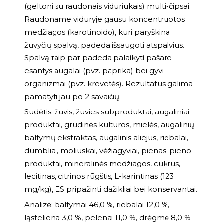
(geltoni su raudonais viduriukais) multi-čipsai.
Raudoname viduryje gausu koncentruotos
medžiagos (karotinoido), kuri paryškina
žuvyčių spalvą, padeda išsaugoti atspalvius.
Spalvą taip pat padeda palaikyti pašare
esantys augalai (pvz. paprika) bei gyvi
organizmai (pvz. krevetės). Rezultatus galima
pamatyti jau po 2 savaičių.
Sudėtis: žuvis, žuvies subproduktai, augaliniai
produktai, grūdinės kultūros, mielės, augalinių
baltymų ekstraktas, augalinis aliejus, riebalai,
dumbliai, moliuskai, vėžiagyviai, pienas, pieno
produktai, mineralinės medžiagos, cukrus,
lecitinas, citrinos rūgštis, L-karintinas (123
mg/kg), ES pripažinti dažikliai bei konservantai.
Analizė: baltymai 46,0 %, riebalai 12,0 %,
ląsteliena 3,0 %, pelenai 11,0 %, drėgmė 8,0 %