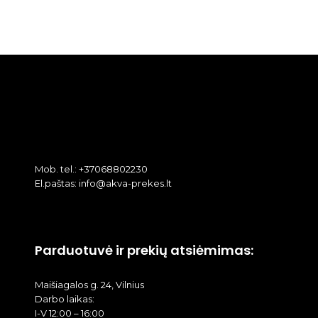
Mob. tel.: +37068802230
El.paštas: info@akva-prekes.lt
Parduotuvė ir prekių atsiėmimas:
Maišiagalos g. 24, Vilnius
Darbo laikas:
I-V 12:00 – 16:00