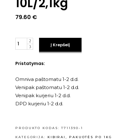
10L/2,1kg
79.60
€
Kiekis
Į Krepšelį
Pristatymas:
Omniva paštomatu 1-2 d.d.
Venipak paštomatu 1-2 d.d.
Venipak kurjeriu 1-2 d.d.
DPD kurjeriu 1-2 d.d.
PRODUKTO KODAS:
T711390-1
KATEGORIJA:
KIBIRAI, PAKUOTĖS PO 1KG