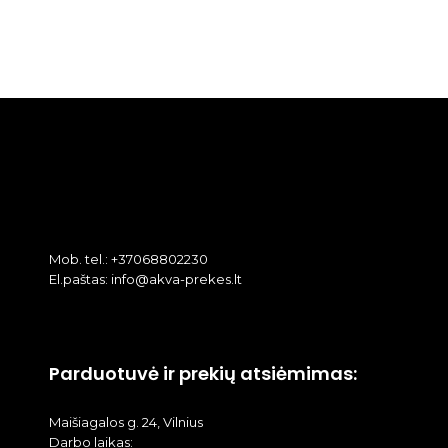
Mob. tel.: +37068802230
El.paštas: info@akva-prekes.lt
Parduotuvė ir prekių atsiėmimas:
Maišiagalos g. 24, Vilnius
Darbo laikas: