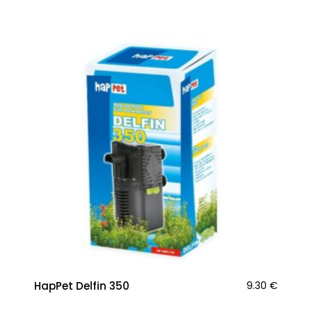
HapPet Delfin 350
9.30
€