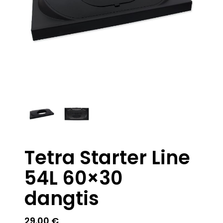
Tetra Starter Line
54L 60×30
dangtis
29.00
€