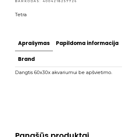
BARKODAS: 4004218257726
Tetra
Aprašymas
Papildoma informacija
Brand
Dangtis 60x30x akvariumui be apšvietimo.
Panašūs produktai