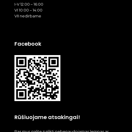
I-V 12:00 – 16:00
VI 10:00 – 14:00
VII nedirbame
Facebook
Rūšiuojame atsakingai!
Pas mus galite palikti nebenaudojamas lempas ar