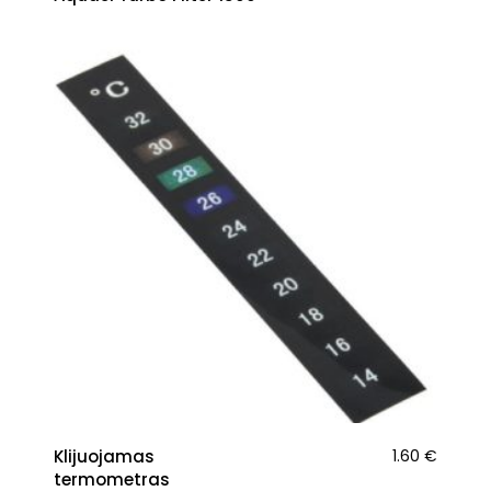
Klijuojamas
1.60
€
termometras