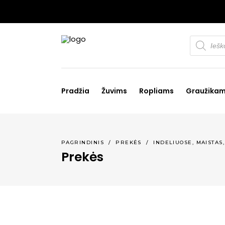
Products
search
Pradžia
Žuvims
Ropliams
Graužika
,
PAGRINDINIS
/
PREKĖS
/
INDELIUOSE
MAISTAS
Prekės