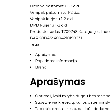
Omniva paštomatu 1-2 d.d.
Venipak paštomatu 1-2 d.d.
Venipak kurjeriu 1-2 d.d.
DPD kurjeriu 1-2 d.d.
Produkto kodas:
T709748
Kategorijos:
Inde
BARKODAS: 4004218199231
Tetra
Aprašymas
Papildoma informacija
Brand
Aprašymas
Optimali, įvairi mityba dugnu besimaiti
Sudėtyje yra krevečių, kurios pagerina sk
Tabletės greitai skęsta, gali būti dedamos 