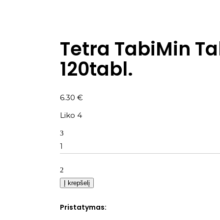
Tetra TabiMin Ta
120tabl.
6.30
€
Liko 4
Kiekis
Į krepšelį
Pristatymas: