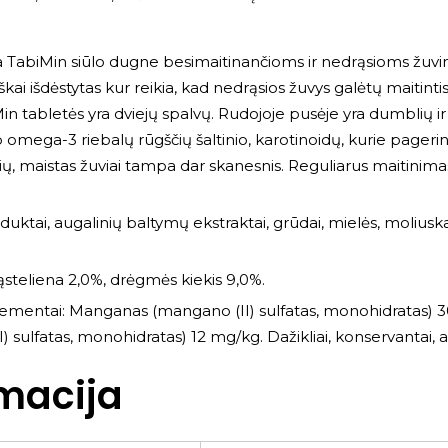
 TabiMin siūlo dugne besimaitinančioms ir nedrąsioms žuvims
egiškai išdėstytas kur reikia, kad nedrąsios žuvys galėtų mait
iMin tabletės yra dviejų spalvų. Rudojoje pusėje yra dumblių i
 omega-3 riebalų rūgščių šaltinio, karotinoidų, kurie pager
ų, maistas žuviai tampa dar skanesnis. Reguliarus maitinimas
duktai, augalinių baltymų ekstraktai, grūdai, mielės, moliuskai i
 ląsteliena 2,0%, drėgmės kiekis 9,0%.
lementai: Manganas (mangano (II) sulfatas, monohidratas) 30
) sulfatas, monohidratas) 12 mg/kg. Dažikliai, konservantai, a
macija