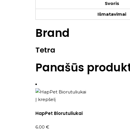
Svoris
Išmatavimai
Brand
Tetra
Panašūs produkt
Į krepšelį
HapPet Biorutuliukai
6.00
€