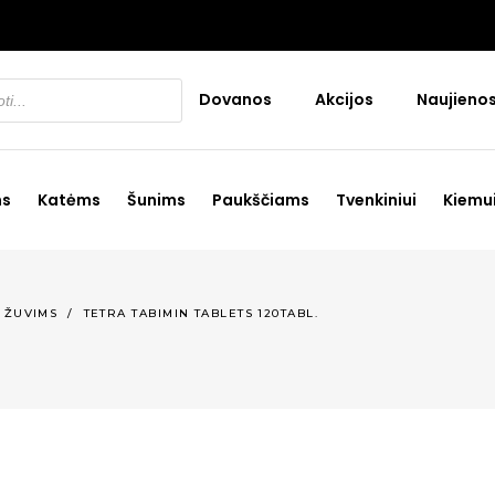
Dovanos
Akcijos
Naujieno
ms
Katėms
Šunims
Paukščiams
Tvenkiniui
Kiemu
,
ŽUVIMS
/
TETRA TABIMIN TABLETS 120TABL.