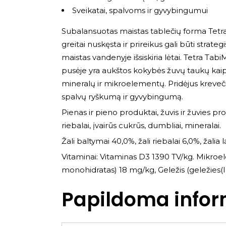
Sveikatai, spalvoms ir gyvybingumui
Subalansuotas maistas tablečių forma Tetra
greitai nuskęsta ir prireikus gali būti strat
maistas vandenyje išsiskiria lėtai. Tetra Tab
pusėje yra aukštos kokybės žuvų taukų kaip
mineralų ir mikroelementų. Pridėjus kreveči
spalvų ryškumą ir gyvybingumą.
Pienas ir pieno produktai, žuvis ir žuvies pro
riebalai, įvairūs cukrūs, dumbliai, mineralai.
Žali baltymai 40,0%, žali riebalai 6,0%, žalia
Vitaminai: Vitaminas D3 1390 TV/kg. Mikroe
monohidratas) 18 mg/kg, Geležis (geležies(II
Papildoma infor