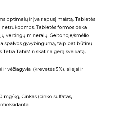
 optimalų ir įvairiapusį maistą. Tabletės
intis netrukdomos. Tabletės formos dėka
r jų vertingų mineralų. Geltonoje/smėlio
ina spalvos gyvybingumą, taip pat būtinų
 Tetra TabiMin skatina gerą sveikatą,
r vėžiagyviai (krevetės 5%), aliejai ir
 mg/kg, Cinkas (cinko sulfatas,
ntioksidantai.