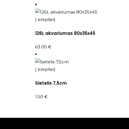
Į krepšelį
126L akvariumas 80x35x45
63.00
€
Į krepšelį
Sietelis 7,5cm
1.50
€