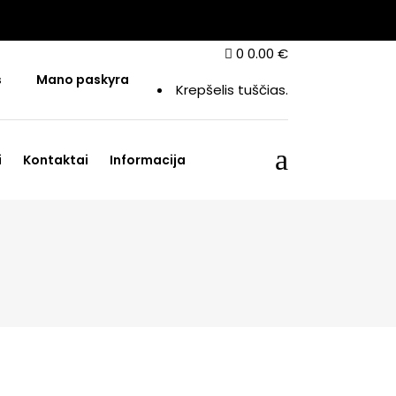
0
0.00
€
s
Mano paskyra
Krepšelis tuščias.
i
Kontaktai
Informacija