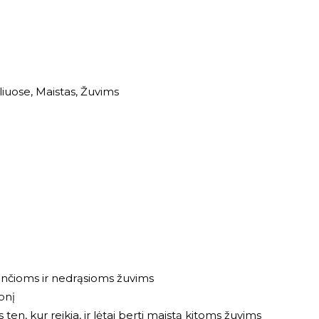
liuose
,
Maistas
,
Žuvims
nančioms ir nedrąsioms žuvims
onį
ten, kur reikia, ir lėtai berti maistą kitoms žuvims