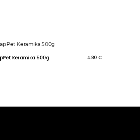
pPet Keramika 500g
4.80
€