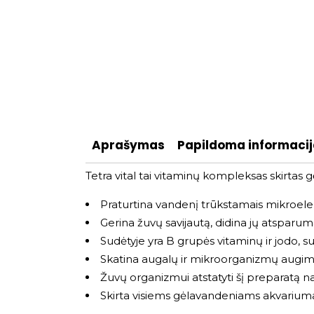
Aprašymas
Papildoma informaci
Tetra vital tai vitaminų kompleksas skirtas
Praturtina vandenį trūkstamais mikroelem
Gerina žuvų savijautą, didina jų atsparumą
Sudėtyje yra B grupės vitaminų ir jodo, 
Skatina augalų ir mikroorganizmų augimą
Žuvų organizmui atstatyti šį preparatą
Skirta visiems gėlavandeniams akvarium