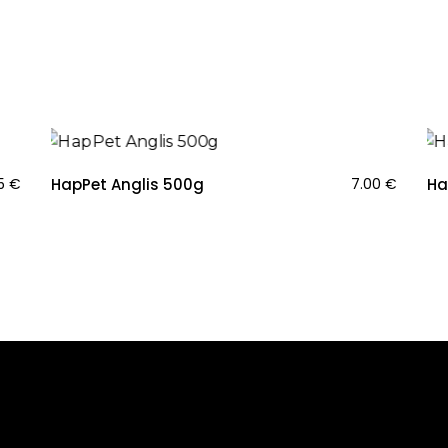
15
€
HapPet Anglis 500g
7.00
€
Ha