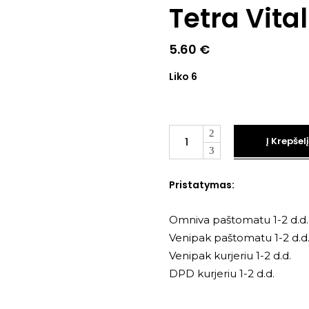
Tetra Vital
5.60
€
Liko 6
Kiekis
Į Krepšelį
Pristatymas:
Omniva paštomatu 1-2 d.d.
Venipak paštomatu 1-2 d.d
Venipak kurjeriu 1-2 d.d.
DPD kurjeriu 1-2 d.d.