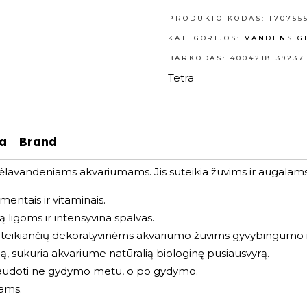
PRODUKTO KODAS:
T70755
KATEGORIJOS:
VANDENS GE
BARKODAS: 4004218139237
Tetra
ja
Brand
 gėlavandeniams akvariumams. Jis suteikia žuvims ir augalams
entais ir vitaminais.
 ligoms ir intensyvina spalvas.
suteikiančių dekoratyvinėms akvariumo žuvims gyvybingumo i
, sukuria akvariume natūralią biologinę pusiausvyrą.
 naudoti ne gydymo metu, o po gydymo.
ams.