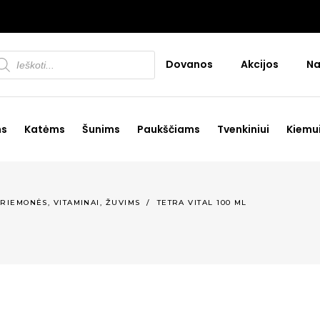
oducts
Dovanos
Akcijos
Na
arch
ms
Katėms
Šunims
Paukščiams
Tvenkiniui
Kiemu
,
RIEMONĖS, VITAMINAI
ŽUVIMS
/
TETRA VITAL 100 ML