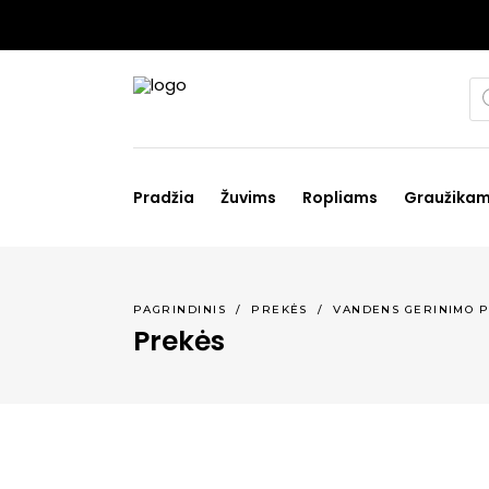
Pr
se
Pradžia
Žuvims
Ropliams
Graužika
PAGRINDINIS
/
PREKĖS
/
VANDENS GERINIMO P
Prekės