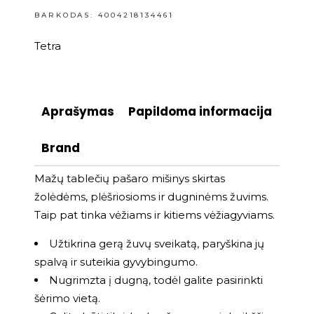
BARKODAS: 4004218134461
Tetra
Aprašymas
Papildoma informacija
Brand
Mažų tablečių pašaro mišinys skirtas
žolėdėms, plėšriosioms ir dugninėms žuvims.
Taip pat tinka vėžiams ir kitiems vėžiagyviams.
Užtikrina gerą žuvų sveikatą, paryškina jų
spalvą ir suteikia gyvybingumo.
Nugrimzta į dugną, todėl galite pasirinkti
šėrimo vietą.