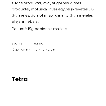
žuvies produktai, javai, augalinės kilmės
produktai, moliuskai ir vėžiagyviai (krevetės 5,6
%), mielės, dumbliai (spirulina 1,5 %), mineralai,
aliejai ir riebalai.
Pakuotė 15g popierinis maišelis
SVORIS
0.1 KG
IŠMATAVIMAI
10 × 15 × 3 CM
Tetra