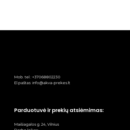
Mob. tel.: +37068802230
El.paštas: info@akva-prekes.lt
Parduotuvė ir prekių atsiėmimas:
Maišiagalos g. 24, Vilnius
Darbo laikas: