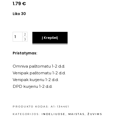
1.79
€
Liko 30
Kiekis
Į Krepšelį
Pristatymas:
Omniva paštomatu 1-2 d.d.
Venipak paštomatu 1-2 d.d.
Venipak kurjeriu 1-2 d.d.
DPD kurjeriu 1-2 d.d.
PRODUKTO KODAS:
A1-134461
KATEGORIJOS:
INDELIUOSE
,
MAISTAS
,
ŽUVIMS