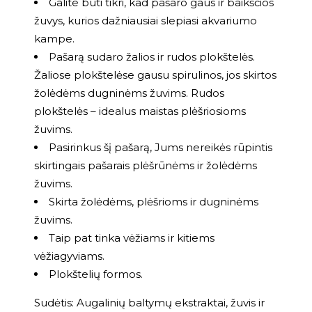
Galite būti tikri, kad pašaro gaus ir baikščios
žuvys, kurios dažniausiai slepiasi akvariumo
kampe.
Pašarą sudaro žalios ir rudos plokštelės.
Žaliose plokštelėse gausu spirulinos, jos skirtos
žolėdėms dugninėms žuvims. Rudos
plokštelės – idealus maistas plėšriosioms
žuvims.
Pasirinkus šį pašarą, Jums nereikės rūpintis
skirtingais pašarais plėšrūnėms ir žolėdėms
žuvims.
Skirta žolėdėms, plėšrioms ir dugninėms
žuvims.
Taip pat tinka vėžiams ir kitiems
vėžiagyviams.
Plokštelių formos.
Sudėtis: Augalinių baltymų ekstraktai, žuvis ir