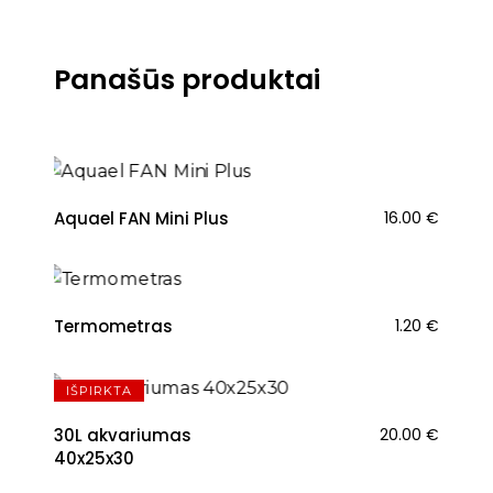
Panašūs produktai
Aquael FAN Mini Plus
16.00
€
Termometras
1.20
€
IŠPIRKTA
30L akvariumas
20.00
€
40x25x30