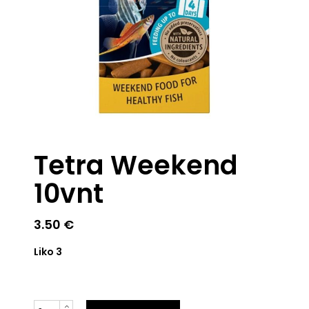
Tetra Weekend
10vnt
3.50
€
Liko 3
Kiekis