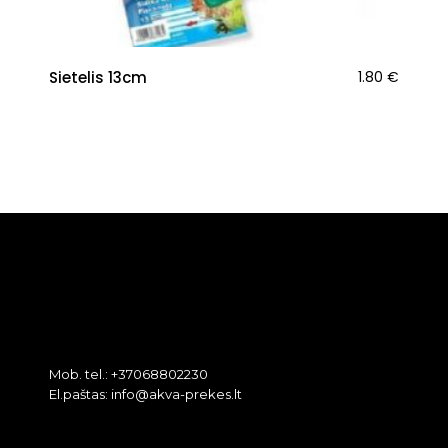
Sietelis 13cm
1.80
€
Mob. tel.: +37068802230
El.paštas: info@akva-prekes.lt