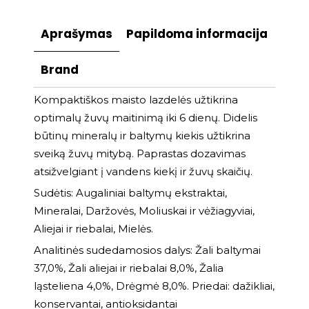
Aprašymas
Papildoma informacija
Brand
Kompaktiškos maisto lazdelės užtikrina
optimalų žuvų maitinimą iki 6 dienų. Didelis
būtinų mineralų ir baltymų kiekis užtikrina
sveiką žuvų mitybą. Paprastas dozavimas
atsižvelgiant į vandens kiekį ir žuvų skaičių.
Sudėtis: Augaliniai baltymų ekstraktai,
Mineralai, Daržovės, Moliuskai ir vėžiagyviai,
Aliejai ir riebalai, Mielės.
Analitinės sudedamosios dalys: Žali baltymai
37,0%, Žali aliejai ir riebalai 8,0%, Žalia
ląsteliena 4,0%, Drėgmė 8,0%. Priedai: dažikliai,
konservantai, antioksidantai