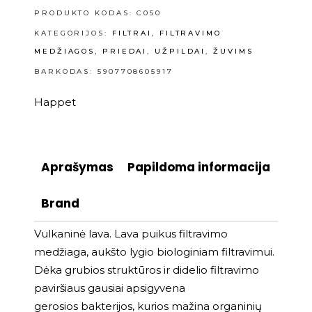
PRODUKTO KODAS:
C050
KATEGORIJOS:
FILTRAI, FILTRAVIMO
MEDŽIAGOS, PRIEDAI
,
UŽPILDAI
,
ŽUVIMS
BARKODAS: 5907708605917
Happet
Aprašymas
Papildoma informacija
Brand
Vulkaninė lava. Lava puikus filtravimo
medžiaga, aukšto lygio biologiniam filtravimui.
Dėka grubios struktūros ir didelio filtravimo
paviršiaus gausiai apsigyvena
gerosios bakterijos, kurios mažina organinių