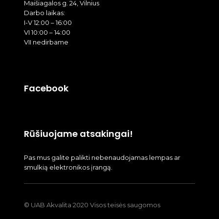
Maišiagalos g. 24, Vilnius
Darbo laikas:
I-V 12:00 – 16:00
VI 10:00 – 14:00
VII nedirbame
Facebook
Rūšiuojame atsakingai!
Pas mus galite palikti nebenaudojamas lempas ar
smulkią elektronikos įrangą.
© UAB Akvalita 2020 Visos teisės saugomos