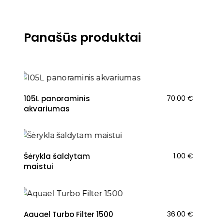
Panašūs produktai
105L panoraminis
70.00
€
akvariumas
Šėrykla šaldytam
1.00
€
maistui
Aquael Turbo Filter 1500
36.00
€