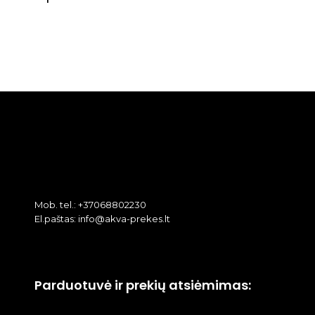
Mob. tel.: +37068802230
El.paštas: info@akva-prekes.lt
Parduotuvė ir prekių atsiėmimas: