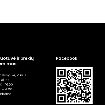
uotuvė ir prekių
Facebook
ėmimas:
alos g. 24, Vilnius
laikas:
00 – 16:00
0 – 14:00
dirbame