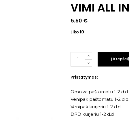
VIMI ALL I
5.50
€
Liko 10
Kiekis
Į Krepšelį
Pristatymas:
Omniva paštomatu 1-2 d.d.
Venipak paštomatu 1-2 d.d
Venipak kurjeriu 1-2 d.d.
DPD kurjeriu 1-2 d.d.