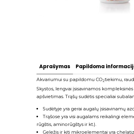
Aprašymas
Papildoma informaci
Akvariumui su papildomu CO
tiekimu, raud
2
Skystos, lengvai įsisavinamos kompleksinės
apšvietimas. Trąšų sudėtis specialiai subal
Sudėtyje yra gerai augalų įsisavinamų azot
Trąšose yra visi augalams reikalingi elemen
rūgštis, aminorūgštys ir kt.).
Geležis ir kiti mikroelementai yra chelatiz