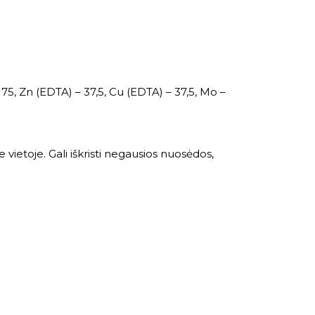
75, Zn (EDTA) – 37,5, Cu (EDTA) – 37,5, Mo –
 vietoje. Gali iškristi negausios nuosėdos,