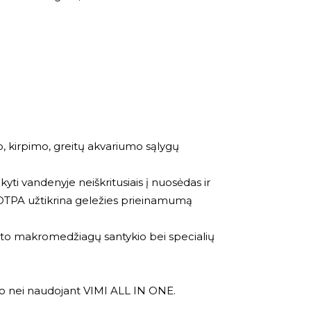
, kirpimo, greitų akvariumo sąlygų
kyti vandenyje neiškritusiais į nuosėdas ir
DTPA užtikrina geležies prieinamumą
oto makromedžiagų santykio bei specialių
o nei naudojant VIMI ALL IN ONE.