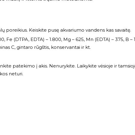
alų poreikius. Keiskite pusę akvariumo vandens kas savaitę.
000, Fe (DTPA, EDTA) – 1.800, Mg – 625, Mn (EDTA) – 375, B – 1
aminas C, gintaro rūgštis, konservantai ir kt.
ite patekimo į akis. Nenurykite. Laikykite vėsioje ir tamsioje
kos neturi.