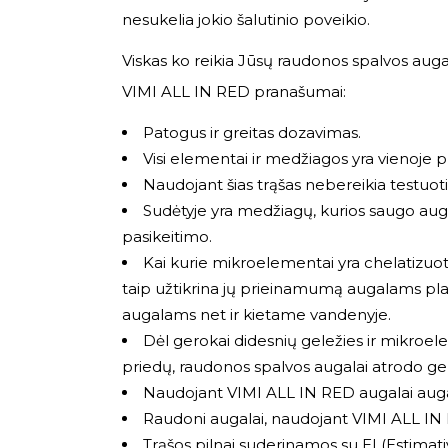
nesukelia jokio šalutinio poveikio.
Viskas ko reikia Jūsų raudonos spalvos augal
VIMI ALL IN RED pranašumai:
Patogus ir greitas dozavimas.
Visi elementai ir medžiagos yra vienoje 
Naudojant šias trąšas nebereikia testuoti 
Sudėtyje yra medžiagų, kurios saugo auga
pasikeitimo.
Kai kurie mikroelementai yra chelatizuoti 
taip užtikrina jų prieinamumą augalams p
augalams net ir kietame vandenyje.
Dėl gerokai didesnių geležies ir mikroe
priedų, raudonos spalvos augalai atrodo ger
Naudojant VIMI ALL IN RED augalai auga 
Raudoni augalai, naudojant VIMI ALL IN
Trąšos pilnai suderinamos su EI (Estimat