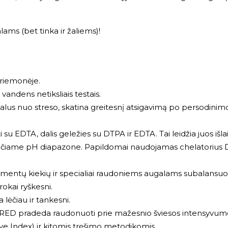
ams (bet tinka ir žaliems)!
priemonėje.
vandens netiksliais testais.
lus nuo streso, skatina greitesnį atsigavimą po persodinimo
su EDTA, dalis geležies su DTPA ir EDTA. Tai leidžia juos išlai
lačiame pH diapazone. Papildomai naudojamas chelatorius 
lementų kiekių ir specialiai raudoniems augalams subalansu
okai ryškesni.
lėčiau ir tankesni.
 RED pradeda raudonuoti prie mažesnio šviesos intensyvum
ive Index) ir kitomis tręšimo metodikomis.