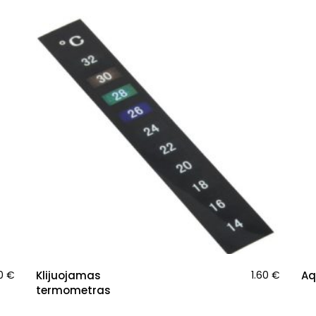
30
€
Klijuojamas
1.60
€
Aq
termometras