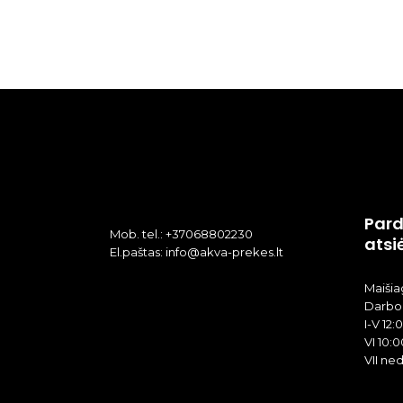
Pard
Mob. tel.: +37068802230
atsi
El.paštas: info@akva-prekes.lt
Maišiag
Darbo 
I-V 12:
VI 10:0
VII ne