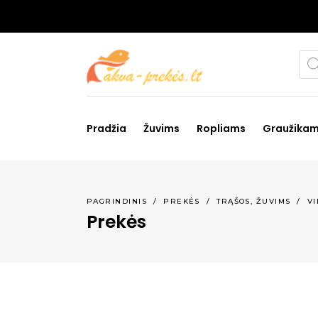
Pro
sea
Pradžia
Žuvims
Ropliams
Graužika
,
PAGRINDINIS
/
PREKĖS
/
TRĄŠOS
ŽUVIMS
/
VI
Prekės