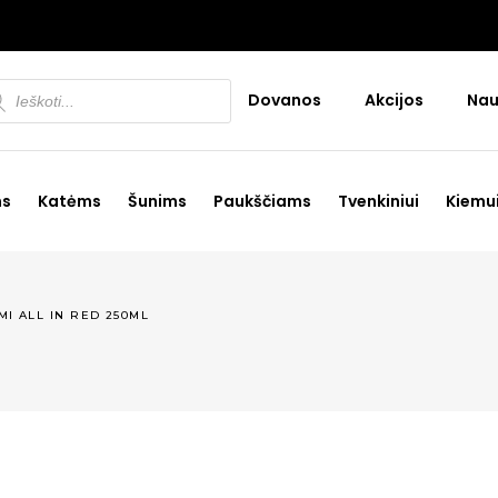
ducts
Dovanos
Akcijos
Nau
rch
ms
Katėms
Šunims
Paukščiams
Tvenkiniui
Kiemu
MI ALL IN RED 250ML