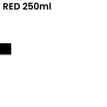
N RED 250ml
.