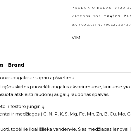
PRODUKTO KODAS:
V72013
KATEGORIJOS:
TRĄŠOS
,
ŽU
BARKODAS: 477903272042
VIMI
ja
Brand
onais augalais ir stipriu apšvietimu.
 trąšos skirtos puoselėti augalus akvariumuose, kuriuose yr
ansuota atskleisti raudonų augalų raudonas spalvas.
o ir fosforo junginių.
tai ir medžiagos ( C, N, P, K, S, Mg, Fe, Mn, Zn, B, Cu, Mo, Co,
uoti, todėl jie ilgai išlieka vandenyje. Šias medžiagas lengvai