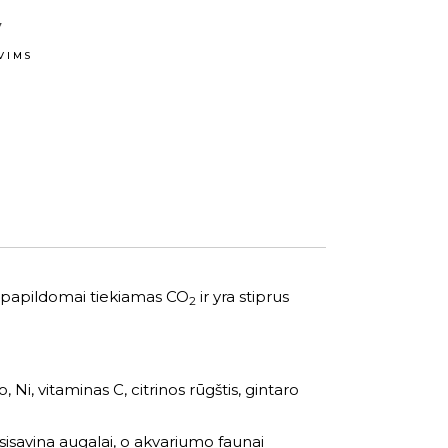
7
VIMS
7
a papildomai tiekiamas CO
ir yra stiprus
2
 Ni, vitaminas C, citrinos rūgštis, gintaro
 įsisavina augalai, o akvariumo faunai