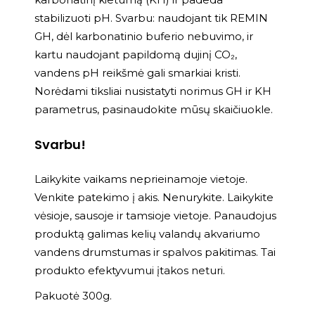
stabilizuoti pH. Svarbu: naudojant tik REMIN
GH, dėl karbonatinio buferio nebuvimo, ir
kartu naudojant papildomą dujinį CO₂,
vandens pH reikšmė gali smarkiai kristi.
Norėdami tiksliai nusistatyti norimus GH ir KH
parametrus, pasinaudokite mūsų skaičiuokle.
Svarbu!
Laikykite vaikams neprieinamoje vietoje.
Venkite patekimo į akis. Nenurykite. Laikykite
vėsioje, sausoje ir tamsioje vietoje. Panaudojus
produktą galimas kelių valandų akvariumo
vandens drumstumas ir spalvos pakitimas. Tai
produkto efektyvumui įtakos neturi.
Pakuotė 300g.