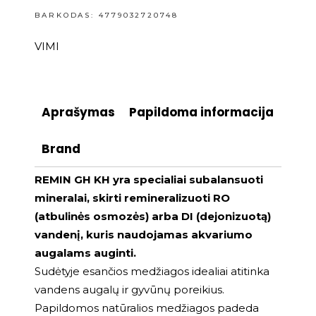
BARKODAS: 4779032720748
VIMI
Aprašymas
Papildoma informacija
Brand
REMIN GH KH yra specialiai subalansuoti
mineralai, skirti remineralizuoti RO
(atbulinės osmozės) arba DI (dejonizuotą)
vandenį, kuris naudojamas akvariumo
augalams auginti.
Sudėtyje esančios medžiagos idealiai atitinka
vandens augalų ir gyvūnų poreikius.
Papildomos natūralios medžiagos padeda