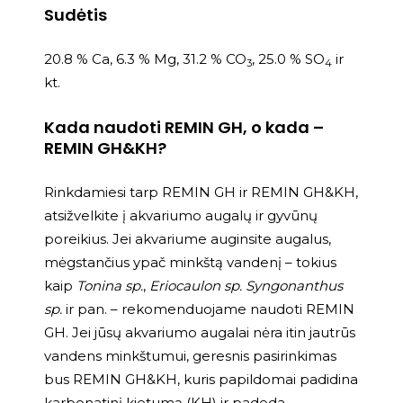
Sudėtis
20.8 % Ca, 6.3 % Mg, 31.2 % CO
, 25.0 % SO
ir
3
4
kt.
Kada naudoti REMIN GH, o kada –
REMIN GH&KH?
Rinkdamiesi tarp REMIN GH ir REMIN GH&KH,
atsižvelkite į akvariumo augalų ir gyvūnų
poreikius. Jei akvariume auginsite augalus,
mėgstančius ypač minkštą vandenį – tokius
kaip
Tonina sp.
,
Eriocaulon sp.
Syngonanthus
sp.
ir pan. – rekomenduojame naudoti REMIN
GH. Jei jūsų akvariumo augalai nėra itin jautrūs
vandens minkštumui, geresnis pasirinkimas
bus REMIN GH&KH, kuris papildomai padidina
karbonatinį kietumą (KH) ir padeda