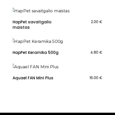
HapPet savaitgalio
2.00
€
maistas
HapPet Keramika 500g
4.80
€
Aquael FAN Mini Plus
16.00
€