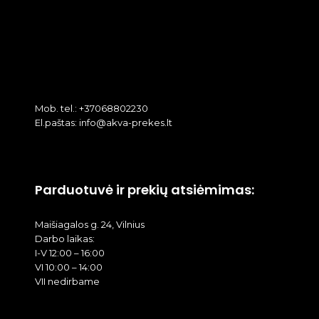
Mob. tel.: +37068802230
El.paštas: info@akva-prekes.lt
Parduotuvė ir prekių atsiėmimas:
Maišiagalos g. 24, Vilnius
Darbo laikas:
I-V 12:00 – 16:00
VI 10:00 – 14:00
VII nedirbame