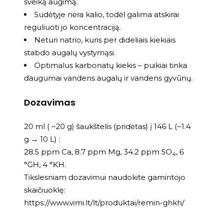
sveiką augimą.
Sudėtyje nėra kalio, todėl galima atskirai
reguliuoti jo koncentraciją.
Neturi natrio, kuris per dideliais kiekiais
stabdo augalų vystymąsi.
Optimalus karbonatų kiekis – puikiai tinka
daugumai vandens augalų ir vandens gyvūnų.
Dozavimas
20 ml ( ~20 g) šaukštelis (pridėtas) į 146 L (~1.4
g → 10 L) :
28.5 ppm Ca, 8.7 ppm Mg, 34.2 ppm SO
, 6
4
°GH, 4 °KH.
Tikslesniam dozavimui naudokite gamintojo
skaičiuoklę:
https://www.vimi.lt/lt/produktai/remin-ghkh/