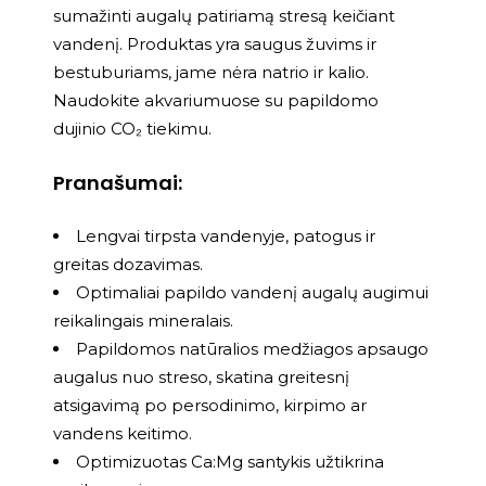
sumažinti augalų patiriamą stresą keičiant
vandenį. Produktas yra saugus žuvims ir
bestuburiams, jame nėra natrio ir kalio.
Naudokite akvariumuose su papildomo
dujinio CO₂ tiekimu.
Pranašumai:
Lengvai tirpsta vandenyje, patogus ir
greitas dozavimas.
Optimaliai papildo vandenį augalų augimui
reikalingais mineralais.
Papildomos natūralios medžiagos apsaugo
augalus nuo streso, skatina greitesnį
atsigavimą po persodinimo, kirpimo ar
vandens keitimo.
Optimizuotas Ca:Mg santykis užtikrina