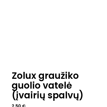
Zolux graužiko
guolio vatelė
(įvairių spalvų)
2.50
€