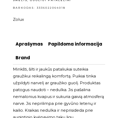
SMĖLIS, GUOLIUI PATALĖLIAI
BARKODAS: 3336022064018
Zolux
Aprašymas
Papildoma informacija
Brand
Minkšti, šilti ir jaukūs pataliukai suteikia
graužikui reikalingą komfortą. Puikiai tinka
užpildyti narvelį ar graužiko guolį. Produktas
patogus naudoti – nedulka. Jis pašalina
nemalonius kvapus ir sukuria gaivią atmosferą
narve. Jis neprilimpa prie gyvūno letenų ir
kailio. Kraikas nedulka ir neprisideda prie
augintinio kvėpavimo takų ligų.