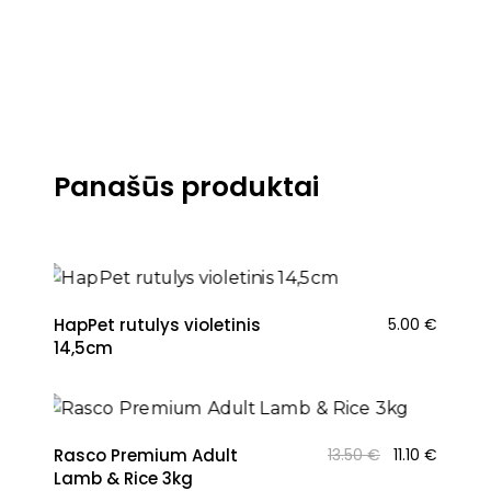
Panašūs produktai
NAUJIENA
HapPet rutulys violetinis
5.00
€
14,5cm
NAUJIENA
Original
Curren
Rasco Premium Adult
13.50
€
11.10
€
price
price
Lamb & Rice 3kg