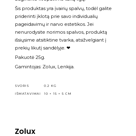
Šis produktas yra įvairių spalvų, todėl galite
priderinti įklotą prie savo individualių
pageidavimų ir narvo estetikos. Jei
nenurodysite norimos spalvos, produktą
išsiųsime atsitiktine tvarka, atsižvelgiant į
prekių likutį sandėlyje. ❤
Pakuotė 25g.
Gamintojas: Zolux, Lenkija.
SVORIS
0.2 KG
IŠMATAVIMAI
10 × 15 × 5 CM
Zolux