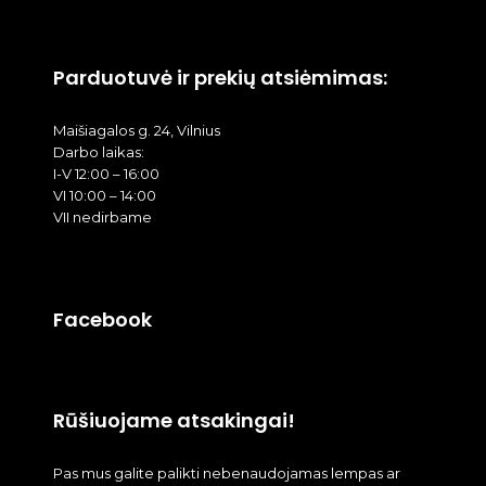
Parduotuvė ir prekių atsiėmimas:
Maišiagalos g. 24, Vilnius
Darbo laikas:
I-V 12:00 – 16:00
VI 10:00 – 14:00
VII nedirbame
Facebook
Rūšiuojame atsakingai!
Pas mus galite palikti nebenaudojamas lempas ar