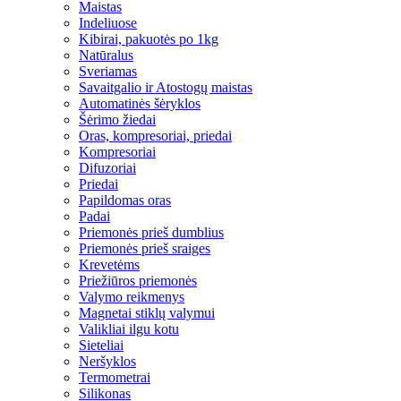
Maistas
Indeliuose
Kibirai, pakuotės po 1kg
Natūralus
Sveriamas
Savaitgalio ir Atostogų maistas
Automatinės šėryklos
Šėrimo žiedai
Oras, kompresoriai, priedai
Kompresoriai
Difuzoriai
Priedai
Papildomas oras
Padai
Priemonės prieš dumblius
Priemonės prieš sraiges
Krevetėms
Priežiūros priemonės
Valymo reikmenys
Magnetai stiklų valymui
Valikliai ilgu kotu
Sieteliai
Neršyklos
Termometrai
Silikonas