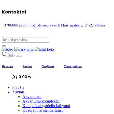
Kontaktai
+37068802230
info@akva-prekes.lt
Maišiagalos g. 24-2, Vilnius
Products
search
Dovanos
Akcijos
Naujienos
Mano paskyra
0
0.00
€
Pradžia
Žuvims
Akvariumai
Akvariumų komplektai
Komplektai gaidelio laikymui
Kvadratiniai standartiniai