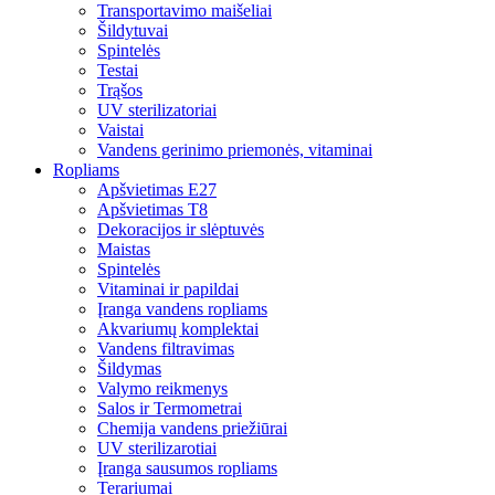
Transportavimo maišeliai
Šildytuvai
Spintelės
Testai
Trąšos
UV sterilizatoriai
Vaistai
Vandens gerinimo priemonės, vitaminai
Ropliams
Apšvietimas E27
Apšvietimas T8
Dekoracijos ir slėptuvės
Maistas
Spintelės
Vitaminai ir papildai
Įranga vandens ropliams
Akvariumų komplektai
Vandens filtravimas
Šildymas
Valymo reikmenys
Salos ir Termometrai
Chemija vandens priežiūrai
UV sterilizarotiai
Įranga sausumos ropliams
Terariumai