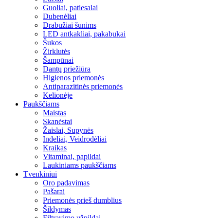
Guoliai, patiesalai
Dubenėliai
Drabužiai šunims
LED antkakliai, pakabukai
Šukos
Žirklutės
Šampūnai
Dantų priežiūra
Higienos priemonės
Antiparazitinės priemonės
Kelionėje
Paukščiams
Maistas
Skanėstai
Žaislai, Supynės
Indeliai, Veidrodėliai
Kraikas
Vitaminai, papildai
Laukiniams paukščiams
Tvenkiniui
Oro padavimas
Pašarai
Priemonės prieš dumblius
Šildymas
Filtravimo užpildai