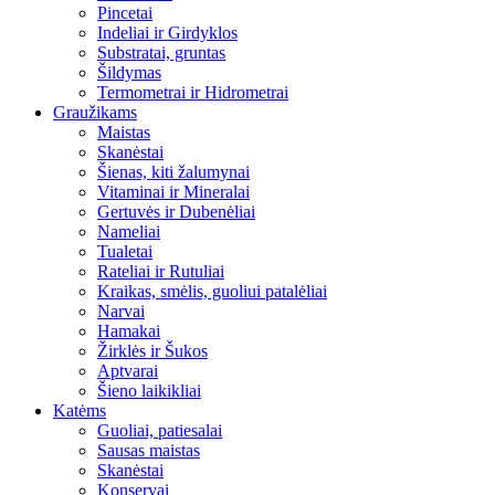
Pincetai
Indeliai ir Girdyklos
Substratai, gruntas
Šildymas
Termometrai ir Hidrometrai
Graužikams
Maistas
Skanėstai
Šienas, kiti žalumynai
Vitaminai ir Mineralai
Gertuvės ir Dubenėliai
Nameliai
Tualetai
Rateliai ir Rutuliai
Kraikas, smėlis, guoliui patalėliai
Narvai
Hamakai
Žirklės ir Šukos
Aptvarai
Šieno laikikliai
Katėms
Guoliai, patiesalai
Sausas maistas
Skanėstai
Konservai