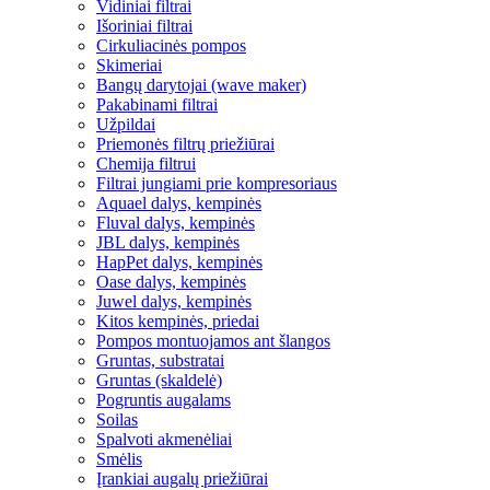
Vidiniai filtrai
Išoriniai filtrai
Cirkuliacinės pompos
Skimeriai
Bangų darytojai (wave maker)
Pakabinami filtrai
Užpildai
Priemonės filtrų priežiūrai
Chemija filtrui
Filtrai jungiami prie kompresoriaus
Aquael dalys, kempinės
Fluval dalys, kempinės
JBL dalys, kempinės
HapPet dalys, kempinės
Oase dalys, kempinės
Juwel dalys, kempinės
Kitos kempinės, priedai
Pompos montuojamos ant šlangos
Gruntas, substratai
Gruntas (skaldelė)
Pogruntis augalams
Soilas
Spalvoti akmenėliai
Smėlis
Įrankiai augalų priežiūrai