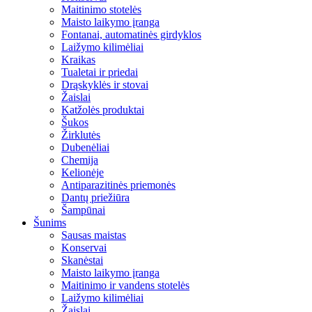
Maitinimo stotelės
Maisto laikymo įranga
Fontanai, automatinės girdyklos
Laižymo kilimėliai
Kraikas
Tualetai ir priedai
Drąskyklės ir stovai
Žaislai
Katžolės produktai
Šukos
Žirklutės
Dubenėliai
Chemija
Kelionėje
Antiparazitinės priemonės
Dantų priežiūra
Šampūnai
Šunims
Sausas maistas
Konservai
Skanėstai
Maisto laikymo įranga
Maitinimo ir vandens stotelės
Laižymo kilimėliai
Žaislai