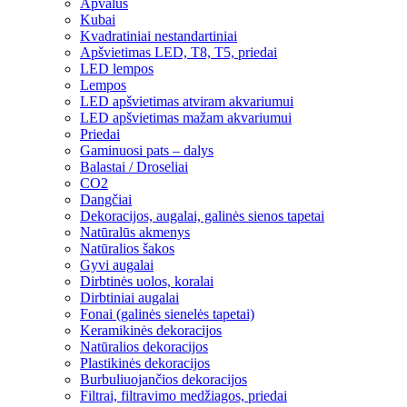
Apvalūs
Kubai
Kvadratiniai nestandartiniai
Apšvietimas LED, T8, T5, priedai
LED lempos
Lempos
LED apšvietimas atviram akvariumui
LED apšvietimas mažam akvariumui
Priedai
Gaminuosi pats – dalys
Balastai / Droseliai
CO2
Dangčiai
Dekoracijos, augalai, galinės sienos tapetai
Natūralūs akmenys
Natūralios šakos
Gyvi augalai
Dirbtinės uolos, koralai
Dirbtiniai augalai
Fonai (galinės sienelės tapetai)
Keramikinės dekoracijos
Natūralios dekoracijos
Plastikinės dekoracijos
Burbuliuojančios dekoracijos
Filtrai, filtravimo medžiagos, priedai