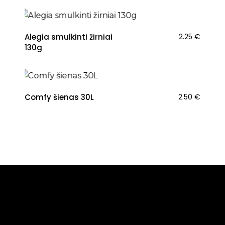
Alegia smulkinti žirniai
2.25
€
130g
Comfy šienas 30L
2.50
€