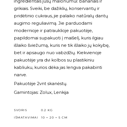
ingredientais jūsų malonumui: bananais ir
grikiais. Sveiki, be dažiklių, konservantų ir
pridėtinio cukraus, jie palaiko natūralų dantų
augimo reguliavimą. Jie parduodami
modernioje ir patrauklioje pakuotėje,
papildomai supakuoti į maišelį, kuris ilgiau
išlaiko šviežumą, kuris ne tik išlaiko jų kokybę,
bet ir apsaugo nuo vabzdžių. Kiekvienoje
pakuotėje yra dvi kolbos su plastikiniu
kabliuku, kurios dėka jas lengva pakabinti
narve.
Pakuotėje 2vnt skanėstų.
Gamintojas: Zolux, Lenkija
SVORIS
0.2 KG
IŠMATAVIMAI
10 × 20 × 5 CM