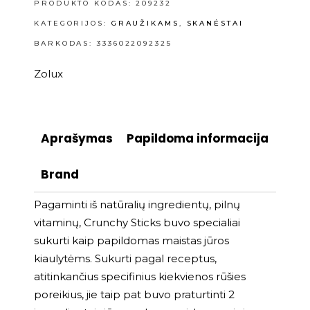
PRODUKTO KODAS:
209232
KATEGORIJOS:
GRAUŽIKAMS
,
SKANĖSTAI
BARKODAS: 3336022092325
Zolux
Aprašymas
Papildoma informacija
Brand
Pagaminti iš natūralių ingredientų, pilnų
vitaminų, Crunchy Sticks buvo specialiai
sukurti kaip papildomas maistas jūros
kiaulytėms. Sukurti pagal receptus,
atitinkančius specifinius kiekvienos rūšies
poreikius, jie taip pat buvo praturtinti 2