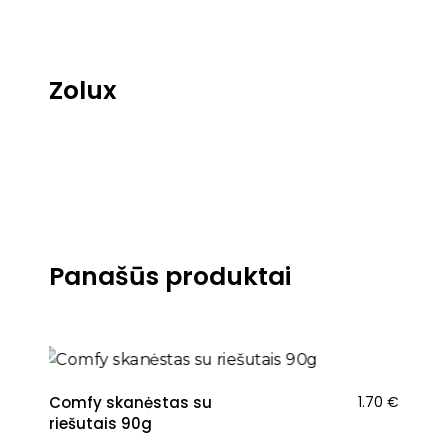
Zolux
Panašūs produktai
Comfy skanėstas su
1.70
€
riešutais 90g