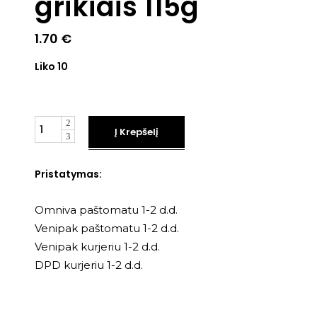
grikiais 115g
1.70
€
Liko 10
Kiekis
Į Krepšelį
Pristatymas:
Omniva paštomatu 1-2 d.d.
Venipak paštomatu 1-2 d.d.
Venipak kurjeriu 1-2 d.d.
DPD kurjeriu 1-2 d.d.