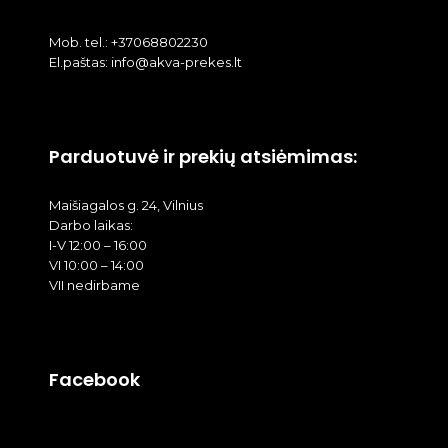
Mob. tel.: +37068802230
El.paštas: info@akva-prekes.lt
Parduotuvė ir prekių atsiėmimas:
Maišiagalos g. 24, Vilnius
Darbo laikas:
I-V 12:00 – 16:00
VI 10:00 – 14:00
VII nedirbame
Facebook