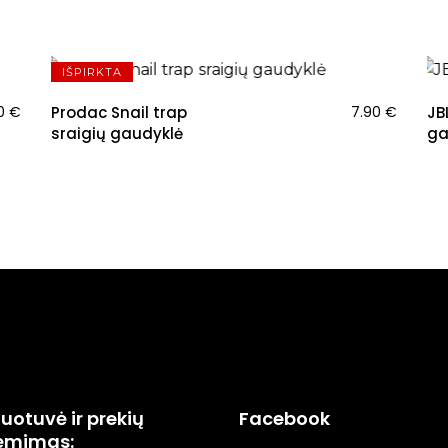
N
IŠPIRKTA
00
€
Prodac Snail trap
7.90
€
JB
sraigių gaudyklė
ga
uotuvė ir prekių
Facebook
ėmimas: