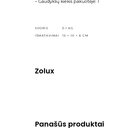
– Gaudyklių kiekis pakuotėje: 1
SVORIS
0.1 KG
IŠMATAVIMAI
15 × 10 × 6 CM
Zolux
Panašūs produktai