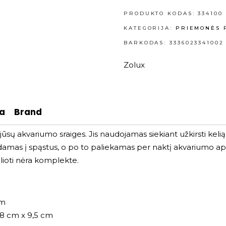
PRODUKTO KODAS:
334100
KATEGORIJA:
PRIEMONĖS 
BARKODAS: 3336023341002
Zolux
ja
Brand
ūsų akvariumo sraiges. Jis naudojamas siekiant užkirsti kelią
mas į spąstus, o po to paliekamas per naktį akvariumo apači
ilioti nėra komplekte.
cm
,8 cm x 9,5 cm