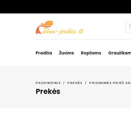
Pr
se
Pradžia
Žuvims
Ropliams
Graužika
PAGRINDINIS
/
PREKĖS
/
PRIEMONĖS PRIEŠ SR
Prekės