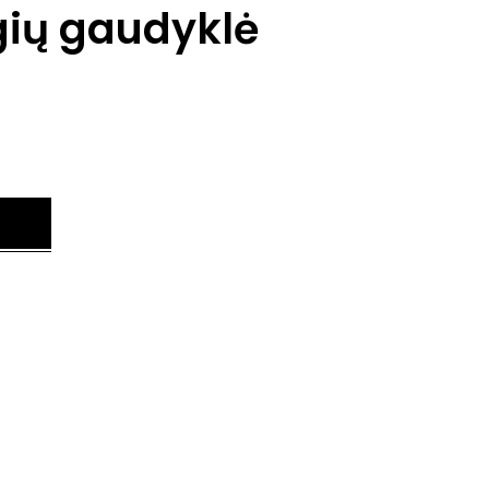
gių gaudyklė
.