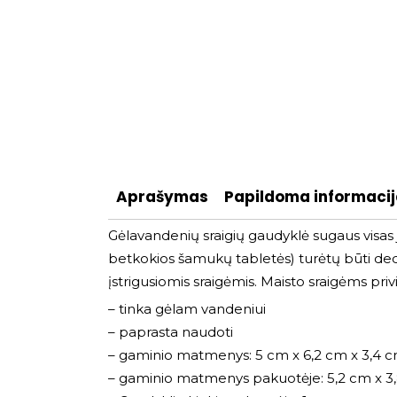
Aprašymas
Papildoma informaci
Gėlavandenių sraigių gaudyklė sugaus visas j
betkokios šamukų tabletės) turėtų būti deda
įstrigusiomis sraigėmis. Maisto sraigėms priv
– tinka gėlam vandeniui
– paprasta naudoti
– gaminio matmenys: 5 cm x 6,2 cm x 3,4 
– gaminio matmenys pakuotėje: 5,2 cm x 3