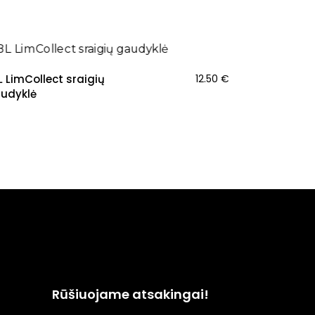
AUJIENA
L LimCollect sraigių
12.50
€
udyklė
Rūšiuojame atsakingai!