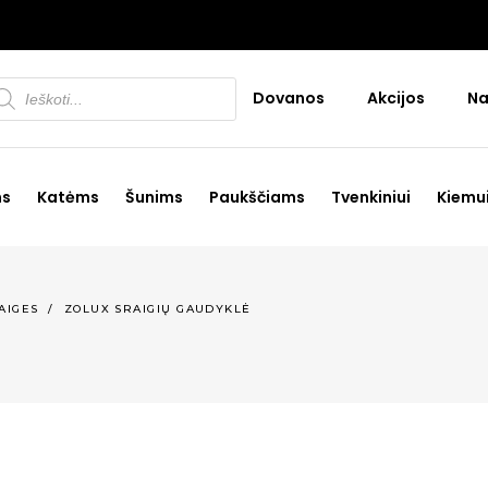
oducts
Dovanos
Akcijos
Na
arch
ms
Katėms
Šunims
Paukščiams
Tvenkiniui
Kiemu
AIGES
/
ZOLUX SRAIGIŲ GAUDYKLĖ