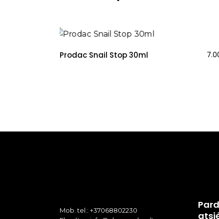
Prodac Snail Stop 30ml
7.
Pard
Mob. tel.: +37068802230
atsi