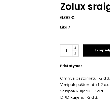
Zolux srai
6.00
€
Liko 7
Kiekis
Į Krepšelį
Pristatymas:
Omniva paštomatu 1-2 d.d.
Venipak paštomatu 1-2 d.d
Venipak kurjeriu 1-2 d.d.
DPD kurjeriu 1-2 d.d.