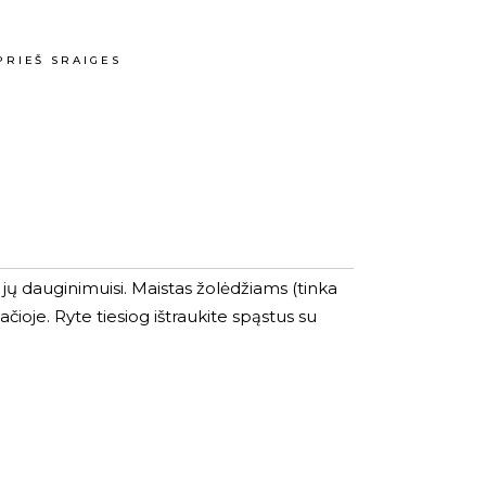
PRIEŠ SRAIGES
 jų dauginimuisi. Maistas žolėdžiams (tinka
oje. Ryte tiesiog ištraukite spąstus su