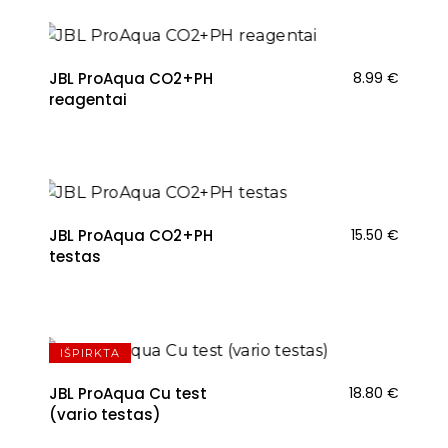
JBL ProAqua CO2+PH
8.99
€
reagentai
JBL ProAqua CO2+PH
15.50
€
testas
IŠPIRKTA
JBL ProAqua Cu test
18.80
€
(vario testas)