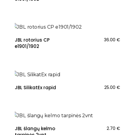
NAUJIENA
JBL rotorius CP
36.00
€
e1901/1902
JBL SilikatEx rapid
25.00
€
NAUJIENA
JBL šlangų kelmo
2.70
€
tarpinės 2vnt