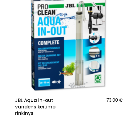
JBL Aqua in-out
73.00
€
vandens keitimo
rinkinys