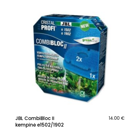
JBL CombiBloc II
14.00
€
kempinė e1502/1902