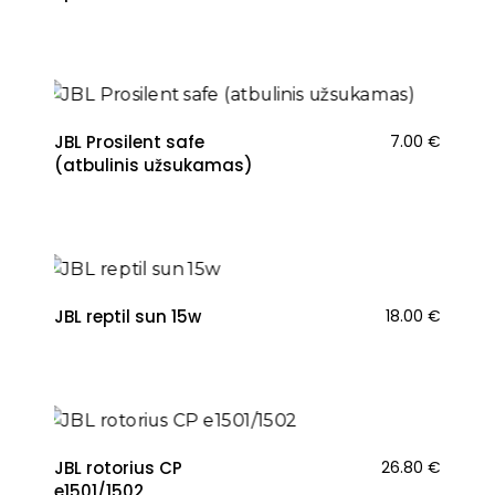
NAUJIENA
JBL Prosilent safe
7.00
€
(atbulinis užsukamas)
NAUJIENA
JBL reptil sun 15w
18.00
€
NAUJIENA
JBL rotorius CP
26.80
€
e1501/1502