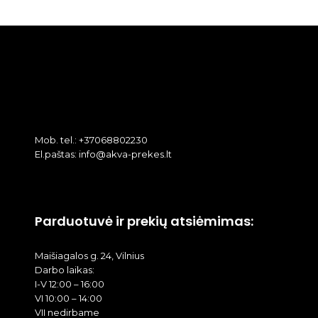
Mob. tel.: +37068802230
El.paštas: info@akva-prekes.lt
Parduotuvė ir prekių atsiėmimas:
Maišiagalos g. 24, Vilnius
Darbo laikas:
I-V 12:00 – 16:00
VI 10:00 – 14:00
VII nedirbame