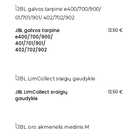
JBL galvos tarpinė
12.50
€
e400/700/900/
401/701/901/
402/702/902
NAUJIENA
JBL LimCollect sraigių
12.50
€
gaudyklė