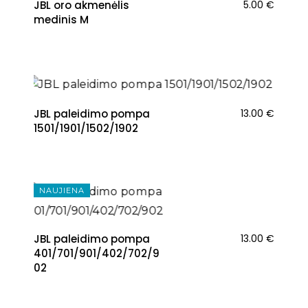
JBL oro akmenėlis
5.00
€
medinis M
NAUJIENA
JBL paleidimo pompa
13.00
€
1501/1901/1502/1902
NAUJIENA
JBL paleidimo pompa
13.00
€
401/701/901/402/702/9
02