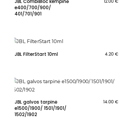
JBL CombiBloc kempinė
12.00
€
e400/700/900/
401/701/901
NAUJIENA
JBL FilterStart 10ml
4.20
€
JBL galvos tarpinė
14.00
€
e1500/1900/ 1501/1901/
1502/1902