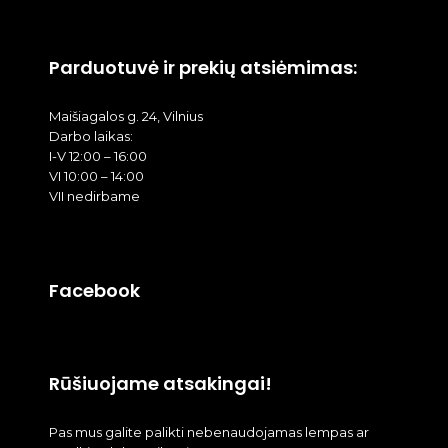
Parduotuvė ir prekių atsiėmimas:
Maišiagalos g. 24, Vilnius
Darbo laikas:
I-V 12:00 – 16:00
VI 10:00 – 14:00
VII nedirbame
Facebook
Rūšiuojame atsakingai!
Pas mus galite palikti nebenaudojamas lempas ar