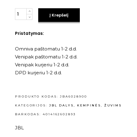
Kiekis
Į Krepšelį
Pristatymas:
Omniva paštomatu 1-2 d.d.
Venipak paštomatu 1-2 d.d.
Venipak kurjeriu 1-2 d.d.
DPD kurjeriu 1-2 d.d.
PRODUKTO KODAS:
JBA6028900
KATEGORIJOS:
JBL DALYS, KEMPINĖS
,
ŽUVIMS
BARKODAS: 4014162602893
JBL