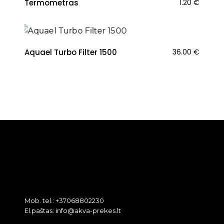
Termometras
1.20
€
Aquael Turbo Filter 1500
36.00
€
Mob. tel.: +37068802230
El.paštas: info@akva-prekes.lt