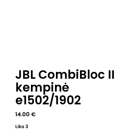
JBL CombiBloc II
kempinė
e1502/1902
14.00
€
Liko 3