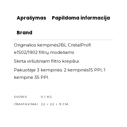
Aprašymas
Papildoma informacija
Brand
Originalios kempinėsJBL CristalProfi
e1502/1902 filtrų modeliams
Skirta viršutiniam filtro krepšiui
Pakuotėje 3 kempinės: 2 kempinės15 PPI, 1
kempinė 35 PPI.
SVORIS
0.1 KG
IŠMATAVIMAI
22 × 22 × 9 CM