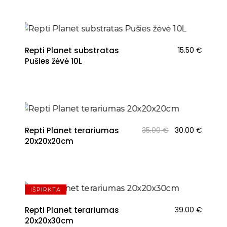
Repti Planet substratas
15.50
€
Pušies žėvė 10L
Original
Curren
Repti Planet terariumas
35.00
€
30.00
€
price
price
20x20x20cm
was:
is:
35.00 €.
30.00 €
IŠPIRKTA
Repti Planet terariumas
39.00
€
20x20x30cm