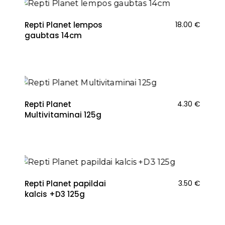
Repti Planet lempos
18.00
€
gaubtas 14cm
Repti Planet
4.30
€
Multivitaminai 125g
Repti Planet papildai
3.50
€
kalcis +D3 125g