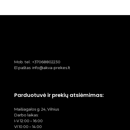
Mob. tel.: +37068802230
El.paštas: info@akva-prekes.lt
Parduotuvė ir prekių atsiėmimas:
Maišiagalos g. 24, Vilnius
Darbo laikas:
I-V 12:00 – 16:00
VI 10:00 – 14:00