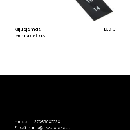
Klijuojamas
1.60
€
termometras
Mob. tel.: +37068802230
El.paštas: info@akva-prekes.lt