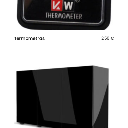
Termometras
2.50
€