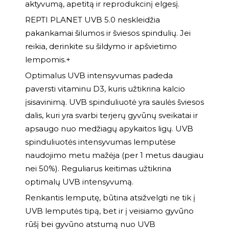
aktyvumą, apetitą ir reprodukcinį elgesį.
REPTI PLANET UVB 5.0 neskleidžia
pakankamai šilumos ir šviesos spindulių. Jei
reikia, derinkite su šildymo ir apšvietimo
lempomis.+
Optimalus UVB intensyvumas padeda
paversti vitaminu D3, kuris užtikrina kalcio
įsisavinimą. UVB spinduliuotė yra saulės šviesos
dalis, kuri yra svarbi terjerų gyvūnų sveikatai ir
apsaugo nuo medžiagų apykaitos ligų. UVB
spinduliuotės intensyvumas lemputėse
naudojimo metu mažėja (per 1 metus daugiau
nei 50%). Reguliarus keitimas užtikrina
optimalų UVB intensyvumą.
Renkantis lemputę, būtina atsižvelgti ne tik į
UVB lemputės tipą, bet ir į veisiamo gyvūno
rūšį bei gyvūno atstumą nuo UVB