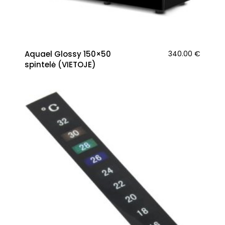
Aquael Glossy 150×50
340.00
€
spintelė (VIETOJE)