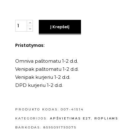
Kiekis
Į Krepšelį
Pristatymas:
Omniva paštomatu 1-2 d.d.
Venipak paštomatu 1-2 d.d.
Venipak kurjeriu 1-2 d.d.
DPD kurjeriu 1-2 d.d.
PRODUKTO KODAS:
007-41514
KATEGORIJOS:
APŠVIETIMAS E27
,
ROPLIAMS
BARKODAS: 8595091793075