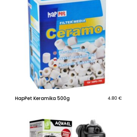
HapPet Keramika 500g
4.80
€