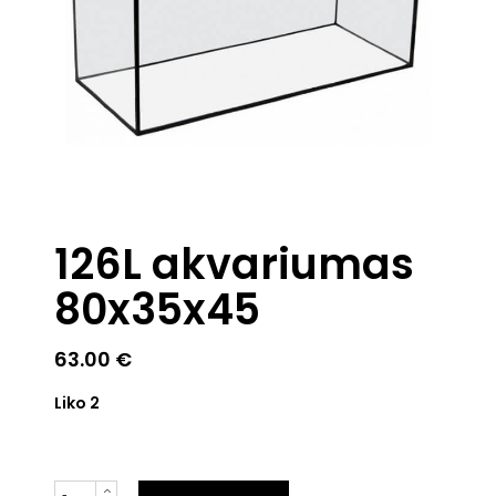
126L akvariumas
80x35x45
63.00
€
Liko 2
Kiekis