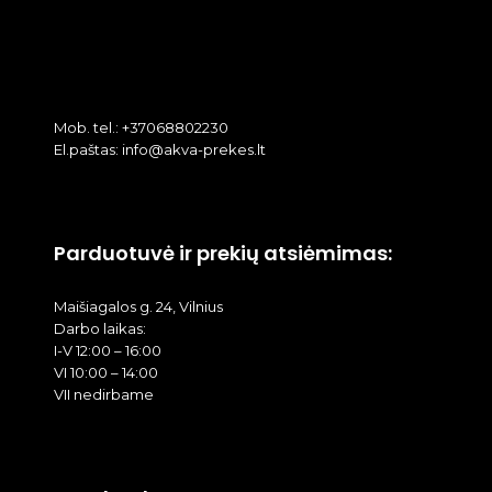
Mob. tel.: +37068802230
El.paštas: info@akva-prekes.lt
Parduotuvė ir prekių atsiėmimas:
Maišiagalos g. 24, Vilnius
Darbo laikas:
I-V 12:00 – 16:00
VI 10:00 – 14:00
VII nedirbame