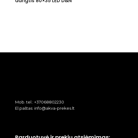
dangtis 80×35 LED D&N
Mob. tel.: +37068802230
El.paštas: info@akva-prekes.lt
Parduotuvė ir prekių atsiėmimas: