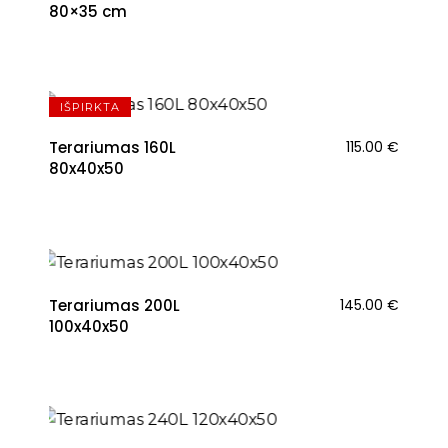
80×35 cm
IŠPIRKTA
Terariumas 160L
115.00
€
80x40x50
Terariumas 200L
145.00
€
100x40x50