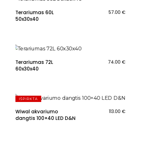
Terariumas 60L
57.00
€
50x30x40
Terariumas 72L
74.00
€
60x30x40
IŠPIRKTA
Wiwal akvariumo
113.00
€
dangtis 100×40 LED D&N