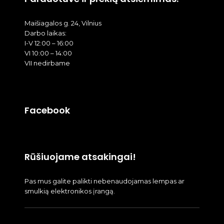
Maišiagalos g. 24, Vilnius
Darbo laikas:
I-V 12:00 – 16:00
VI 10:00 – 14:00
VII nedirbame
Facebook
Rūšiuojame atsakingai!
Pas mus galite palikti nebenaudojamas lempas ar
smulkią elektronikos įrangą.