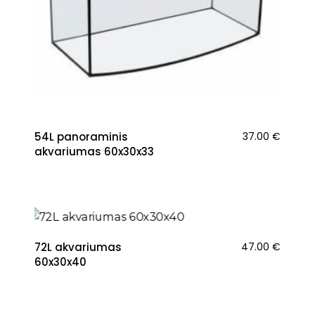
54L panoraminis
37.00
€
akvariumas 60x30x33
72L akvariumas
47.00
€
60x30x40