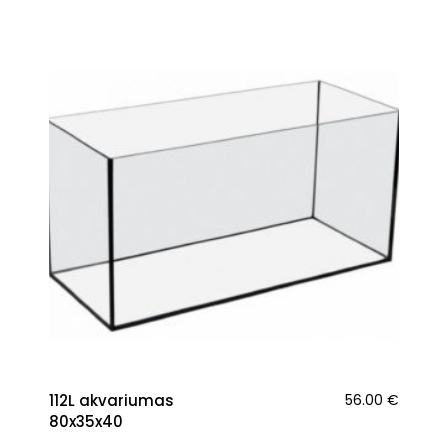
112L akvariumas
56.00
€
80x35x40