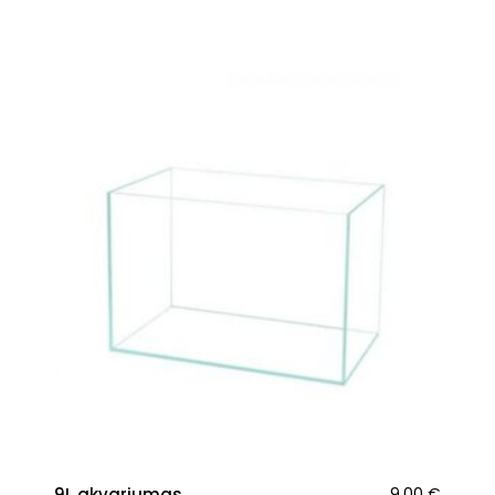
9L akvariumas
9.00
€