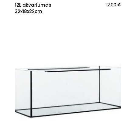
12L akvariumas
12.00
€
32x18x22cm