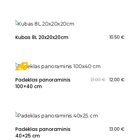
Kubas 8L 20x20x20cm
10.50
€
Original
Curren
Padėklas panoraminis
21.00
€
12.00
€
price
price
100×40 cm
was:
is:
21.00 €.
12.00 €
Padėklas panoraminis
13.00
€
40×25 cm