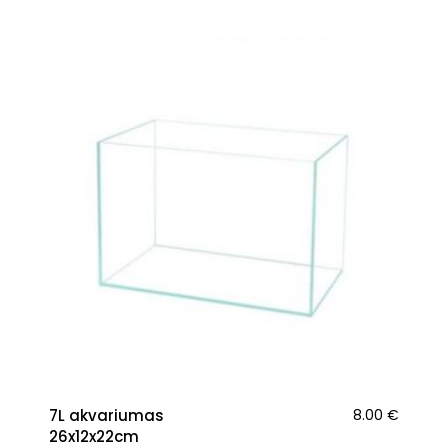
7L akvariumas
8.00
€
26x12x22cm