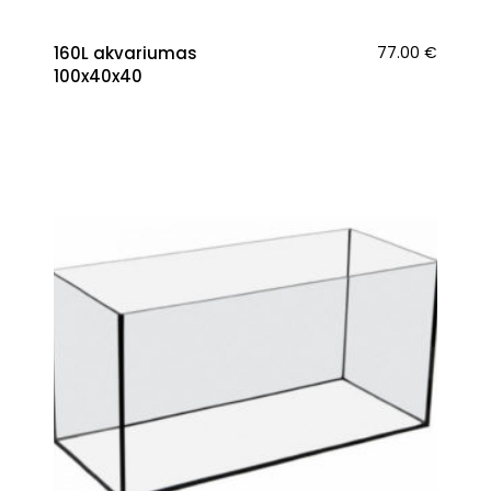
160L akvariumas
77.00
€
100x40x40