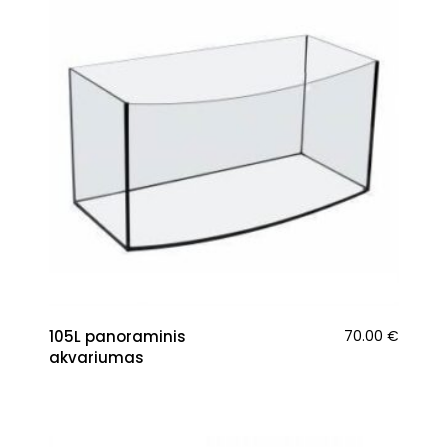
105L panoraminis
70.00
€
akvariumas