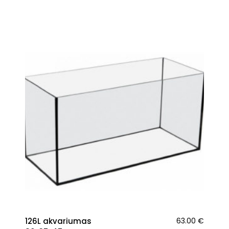
126L akvariumas
63.00
€