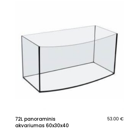
72L panoraminis
53.00
€
akvariumas 60x30x40