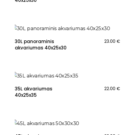
40x25x30
30L panoraminis
23.00
€
akvariumas 40x25x30
NAUJIENA
35L akvariumas
22.00
€
40x25x35