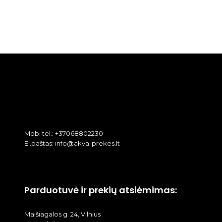
Mob. tel.: +37068802230
El.paštas: info@akva-prekes.lt
Parduotuvė ir prekių atsiėmimas:
Maišiagalos g. 24, Vilnius