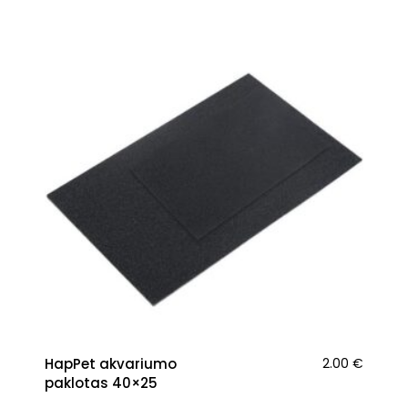
HapPet akvariumo
2.00
€
paklotas 40×25