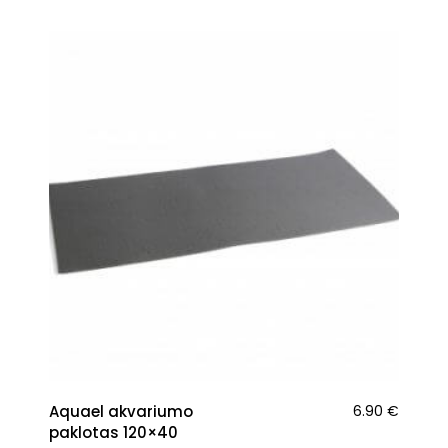
Aquael akvariumo
6.90
€
paklotas 120×40