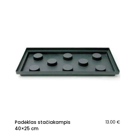
Padėklas stačiakampis
13.00
€
40×25 cm