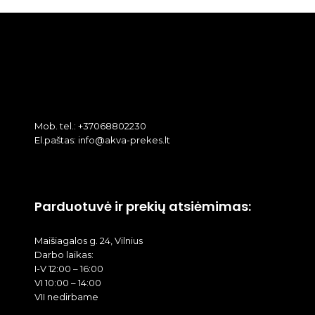
Mob. tel.: +37068802230
El.paštas: info@akva-prekes.lt
Parduotuvė ir prekių atsiėmimas:
Maišiagalos g. 24, Vilnius
Darbo laikas:
I-V 12:00 – 16:00
VI 10:00 – 14:00
VII nedirbame