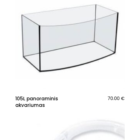
105L panoraminis
70.00
€
akvariumas