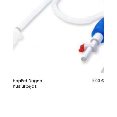
HapPet Dugno
5.00
€
nusiurbėjas