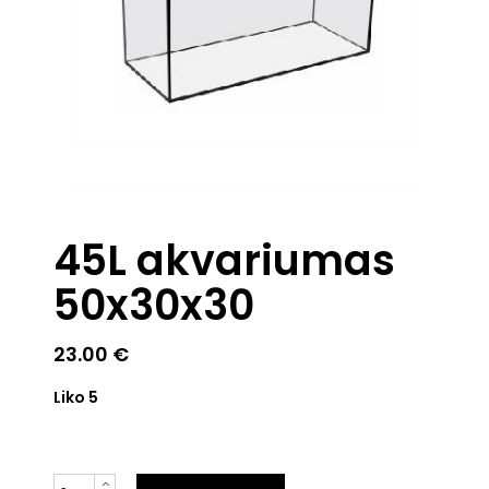
45L akvariumas
50x30x30
23.00
€
Liko 5
Kiekis