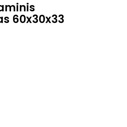
aminis
as 60x30x33
.