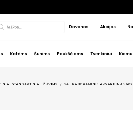
oducts
Dovanos
Akcijos
Na
arch
ms
Katėms
Šunims
Paukščiams
Tvenkiniui
Kiemu
,
INIAI STANDARTINIAI
ŽUVIMS
/
54L PANORAMINIS AKVARIUMAS 60X