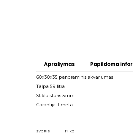
Aprašymas
Papildoma info
60x30x35 panoraminis akvariumas
Talpa 59 litrai
Stiklo storis 5mm
Garantija: 1 metai.
SVORIS
11 KG