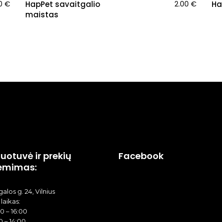
00
€
HapPet savaitgalio
2.00
€
Ha
maistas
uotuvė ir prekių
Facebook
ėmimas:
alos g. 24, Vilnius
laikas:
00 – 16:00
0 – 14:00