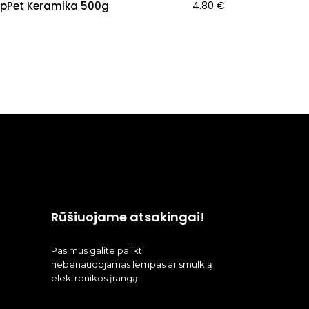
pPet Keramika 500g
4.80
€
Rūšiuojame atsakingai!
Pas mus galite palikti
nebenaudojamas lempas ar smulkią
elektronikos įrangą.