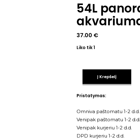
54L panor
akvarium
37.00
€
Liko tik 1
Į Krepšelį
Pristatymas:
Omniva paštomatu 1-2 d.d.
Venipak paštomatu 1-2 d.d
Venipak kurjeriu 1-2 d.d.
DPD kurjeriu 1-2 d.d.