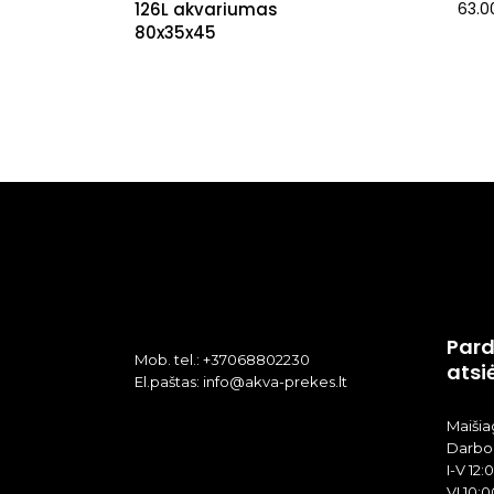
126L akvariumas
63.
80x35x45
Pard
Mob. tel.: +37068802230
atsi
El.paštas: info@akva-prekes.lt
Maišiag
Darbo 
I-V 12:
VI 10:0