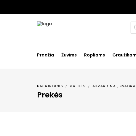
Pr
se
Pradžia
Žuvims
Ropliams
Graužika
,
PAGRINDINIS
/
PREKĖS
/
AKVARIUMAI
KVADRAT
Prekės