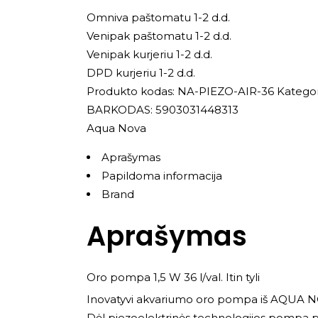
Omniva paštomatu 1-2 d.d.
Venipak paštomatu 1-2 d.d.
Venipak kurjeriu 1-2 d.d.
DPD kurjeriu 1-2 d.d.
Produkto kodas:
NA-PIEZO-AIR-36
Kategor
BARKODAS: 5903031448313
Aqua Nova
Aprašymas
Papildoma informacija
Brand
Aprašymas
Oro pompa 1,5 W 36 l/val. Itin tyli
Inovatyvi akvariumo oro pompa iš AQUA NOVA,
Dėl pjezoelektrinės technologijos pompa pr