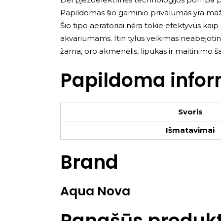
Papildomas šio gaminio privalumas yra maž
Šio tipo aeratoriai nėra tokie efektyvūs k
akvariumams. Itin tylus veikimas neabejotin
žarna, oro akmenėlis, lipukas ir maitinimo šal
Papildoma infor
Svoris
Išmatavimai
Brand
Aqua Nova
Panašūs produkt