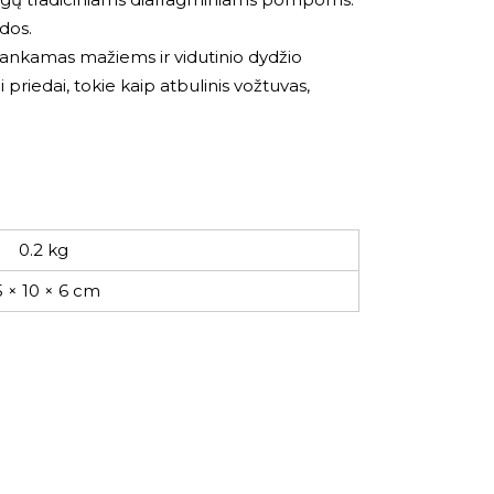
dos.
kankamas mažiems ir vidutinio dydžio
riedai, tokie kaip atbulinis vožtuvas,
0.2 kg
5 × 10 × 6 cm