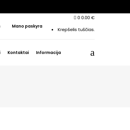
0
0.00
€
s
Mano paskyra
Krepšelis tuščias.
i
Kontaktai
Informacija