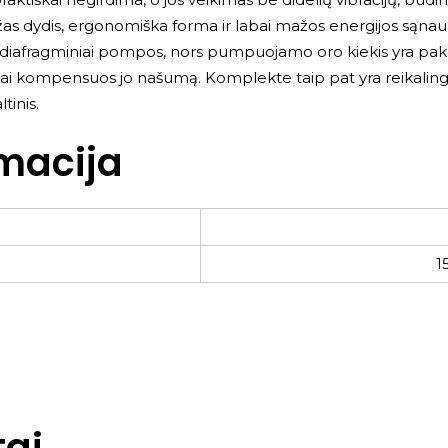
as dydis, ergonomiška forma ir labai mažos energijos sąnau
aip diafragminiai pompos, nors pumpuojamo oro kiekis yra pa
ai kompensuos jo našumą. Komplekte taip pat yra reikalingi p
tinis.
macija
1
ai