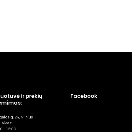
uotuvė ir prekių
Facebook
ėmimas:
alos g. 24, Vilnius
laikas:
00 – 16:00