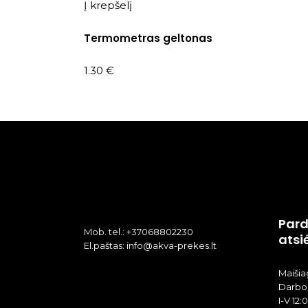
Į krepšelį
Termometras geltonas
1.30
€
Pard
Mob. tel.: +37068802230
atsi
El.paštas: info@akva-prekes.lt
Maišiag
Darbo 
I-V 12: