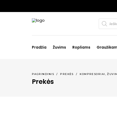
Products
search
Pradžia
Žuvims
Ropliams
Graužika
,
PAGRINDINIS
/
PREKĖS
/
KOMPRESORIAI
ŽUVI
Prekės