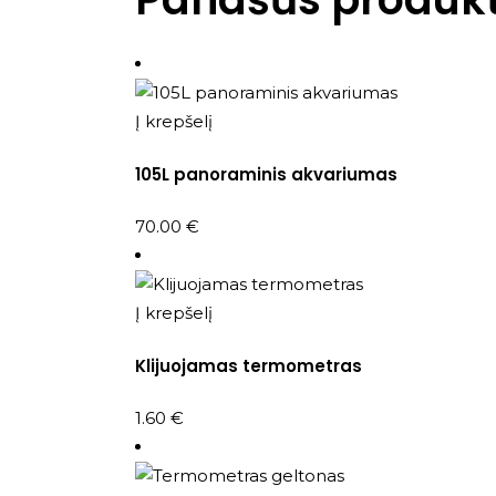
Į krepšelį
105L panoraminis akvariumas
70.00
€
Į krepšelį
Klijuojamas termometras
1.60
€