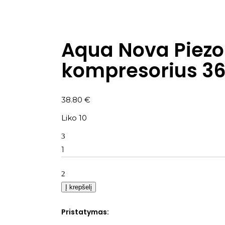
Aqua Nova Piezo
kompresorius 36
38.80
€
Liko 10
Kiekis
Į krepšelį
Pristatymas: