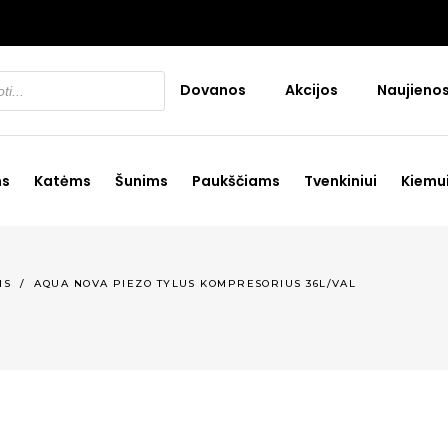
Dovanos
Akcijos
Naujieno
ms
Katėms
Šunims
Paukščiams
Tvenkiniui
Kiemu
MS
/
AQUA NOVA PIEZO TYLUS KOMPRESORIUS 36L/VAL