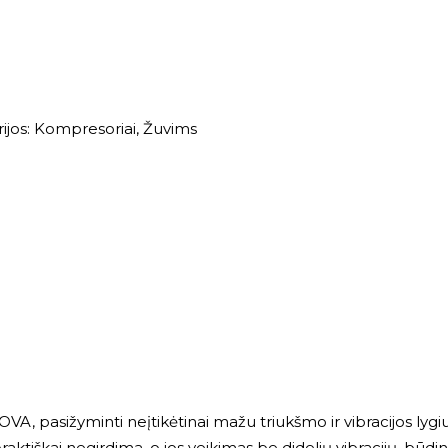
ijos:
Kompresoriai
,
Žuvims
 pasižyminti neįtikėtinai mažu triukšmo ir vibracijos lygiu
aktiškai negirdima, o jos veikimas be didelių vibracijų, bū