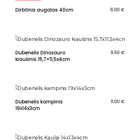
Dirbtinis augalas 40cm
6.00
€
Dubenėlis Dinozauro
9.50
€
kiaušinis 15,7×11,5x4cm
NAUJIENA
Dubenėlis kampinis
11.00
€
19x14x3cm