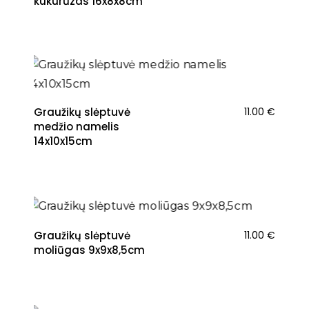
kukurūzas 16x8x8cm
Graužikų slėptuvė
11.00
€
medžio namelis
14x10x15cm
Graužikų slėptuvė
11.00
€
moliūgas 9x9x8,5cm