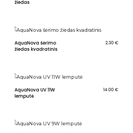
žiedas
AquaNova šėrimo
2.30
€
žiedas kvadratinis
AquaNova UV 11W
14.00
€
lemputė
NAUJIENA