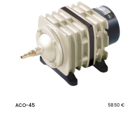
ACO-45
58.50
€