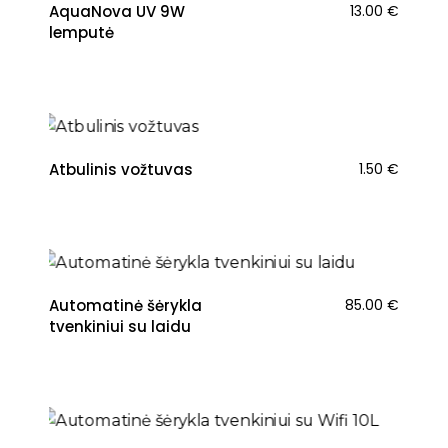
AquaNova UV 9W
13.00
€
lemputė
Atbulinis vožtuvas
1.50
€
NAUJIENA
Automatinė šėrykla
85.00
€
tvenkiniui su laidu
NAUJIENA