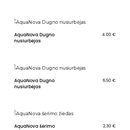
AquaNova Dugno
4.00
€
nusiurbėjas
AquaNova Dugno
6.50
€
nusiurbėjas
AquaNova šėrimo
2.30
€