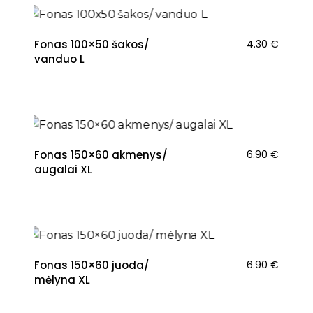
Fonas 100×50 šakos/
4.30
€
vanduo L
Fonas 150×60 akmenys/
6.90
€
augalai XL
Fonas 150×60 juoda/
6.90
€
mėlyna XL