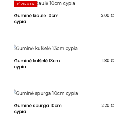
IŠPIRKTA
Guminė kiaulė 10cm
3.00
€
cypia
Guminė kulšelė 13cm
1.80
€
cypia
Guminė spurga 10cm
2.20
€
cypia