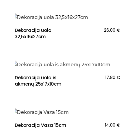
NAUJIENA
Dekoracija uola
26.00
€
32,5x16x27cm
Dekoracija uola iš
17.80
€
akmenų 25x17x10cm
Dekoracija Vaza 15cm
14.00
€