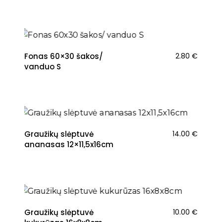
Fonas 60×30 šakos/
2.80
€
vanduo S
Graužikų slėptuvė
14.00
€
ananasas 12×11,5x16cm
Graužikų slėptuvė
10.00
€