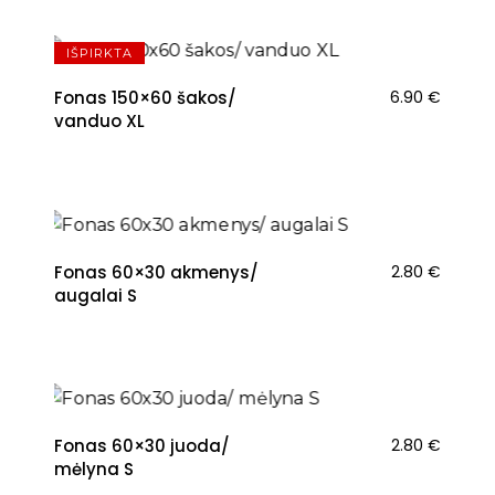
IŠPIRKTA
Fonas 150×60 šakos/
6.90
€
vanduo XL
Fonas 60×30 akmenys/
2.80
€
augalai S
Fonas 60×30 juoda/
2.80
€
mėlyna S