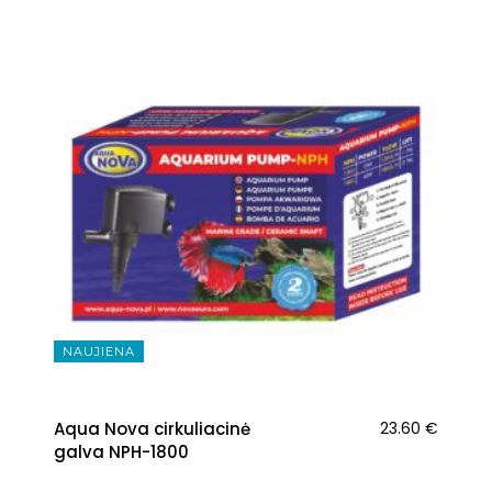
NAUJIENA
Aqua Nova cirkuliacinė
23.60
€
galva NPH-1800