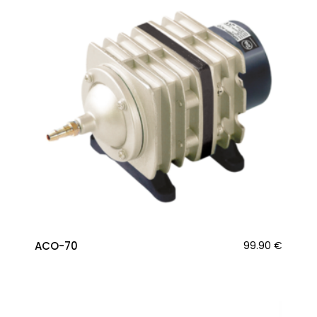
ACO-70
99.90
€