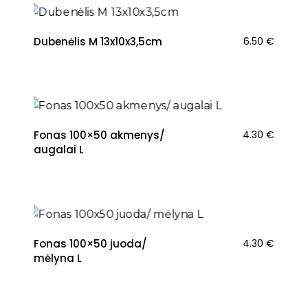
Dubenėlis M 13x10x3,5cm
6.50
€
Fonas 100×50 akmenys/
4.30
€
augalai L
Fonas 100×50 juoda/
4.30
€
mėlyna L