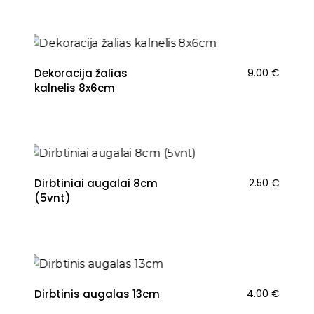
NAUJIENA
Dekoracija žalias
9.00
€
kalnelis 8x6cm
Dirbtiniai augalai 8cm
2.50
€
(5vnt)
Dirbtinis augalas 13cm
4.00
€