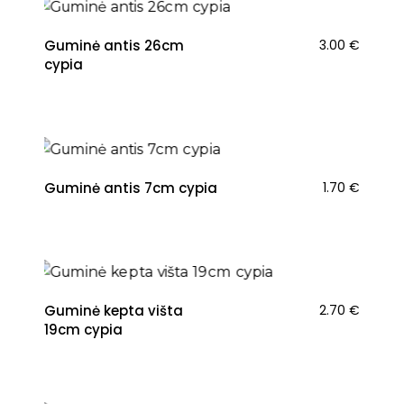
Guminė antis 26cm
3.00
€
cypia
Guminė antis 7cm cypia
1.70
€
Guminė kepta višta
2.70
€
19cm cypia