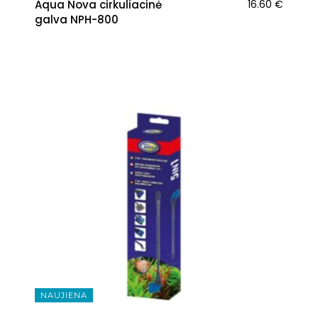
Aqua Nova cirkuliacinė
16.60
€
galva NPH-800
NAUJIENA