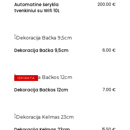
Automatinė šėrykla
200.00
€
tvenkiniui su Wifi 10L
Dekoracija Bačka 9,5cm
6.00
€
IŠPIRKTA
Dekoracija Bačkos 12cm
7.00
€
NAUJIENA
Dekoracija Kelmas 23cm
15.50
€