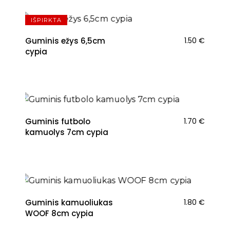
IŠPIRKTA
Guminis ežys 6,5cm
1.50
€
cypia
Guminis futbolo
1.70
€
kamuolys 7cm cypia
Guminis kamuoliukas
1.80
€
WOOF 8cm cypia