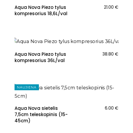
Aqua Nova Piezo tylus
21.00
€
kompresorius 18,6L/val
Aqua Nova Piezo tylus
38.80
€
kompresorius 36L/val
NAUJIENA
Aqua Nova sietelis
6.00
€
7,5cm teleskopinis (15-
45cm)