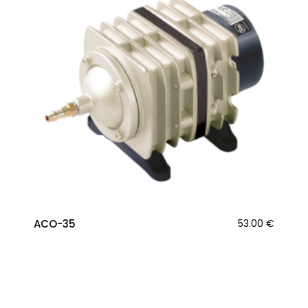
ACO-35
53.00
€