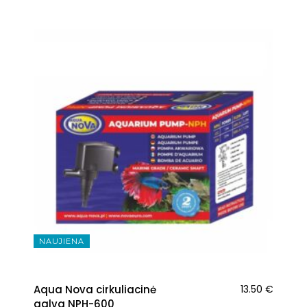
NAUJIENA
Aqua Nova cirkuliacinė
13.50
€
galva NPH-600