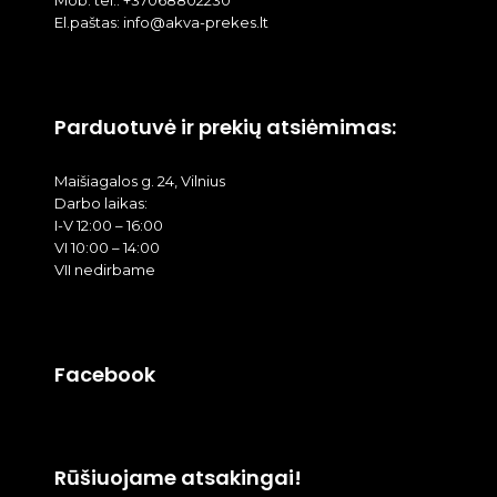
El.paštas: info@akva-prekes.lt
Parduotuvė ir prekių atsiėmimas:
Maišiagalos g. 24, Vilnius
Darbo laikas:
I-V 12:00 – 16:00
VI 10:00 – 14:00
VII nedirbame
Facebook
Rūšiuojame atsakingai!