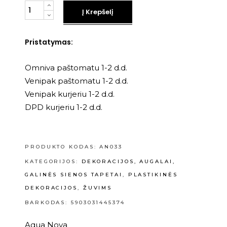
Kiekis
Į Krepšelį
Pristatymas:
Omniva paštomatu 1-2 d.d.
Venipak paštomatu 1-2 d.d.
Venipak kurjeriu 1-2 d.d.
DPD kurjeriu 1-2 d.d.
PRODUKTO KODAS:
AN033
KATEGORIJOS:
DEKORACIJOS, AUGALAI,
GALINĖS SIENOS TAPETAI
,
PLASTIKINĖS
DEKORACIJOS
,
ŽUVIMS
BARKODAS: 5903031445374
Aqua Nova