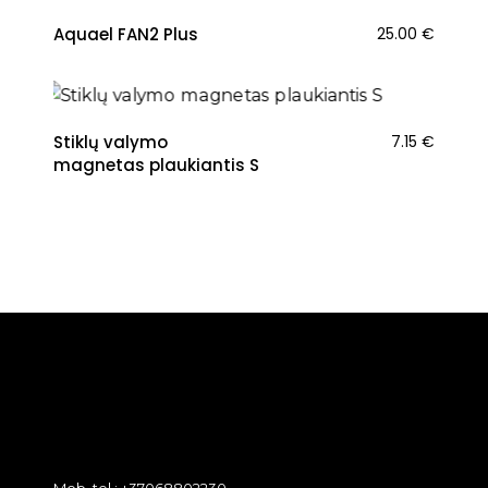
Aquael FAN2 Plus
25.00
€
Stiklų valymo
7.15
€
magnetas plaukiantis S
Mob. tel.: +37068802230