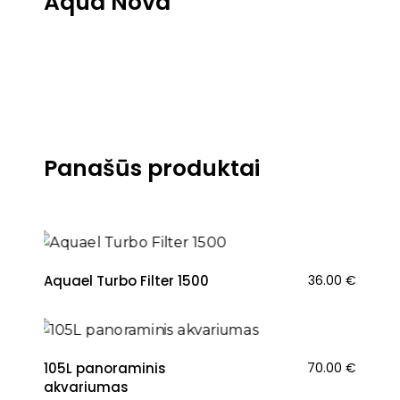
Aqua Nova
Panašūs produktai
Aquael Turbo Filter 1500
36.00
€
105L panoraminis
70.00
€
akvariumas