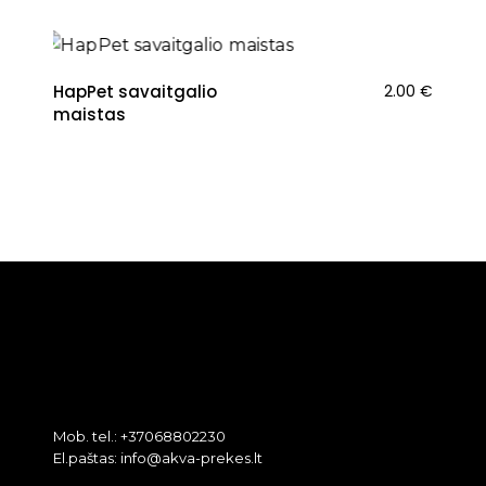
HapPet savaitgalio
2.00
€
maistas
Mob. tel.: +37068802230
El.paštas: info@akva-prekes.lt