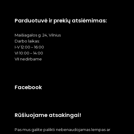
Parduotuvė ir prekių atsiėmimas:
Maišiagalos g. 24, Vilnius
Darbo laikas:
I-V 12:00 – 16:00
VI 10:00 – 14:00
VII nedirbame
Facebook
Rūšiuojame atsakingai!
Pas mus galite palikti nebenaudojamas lempas ar