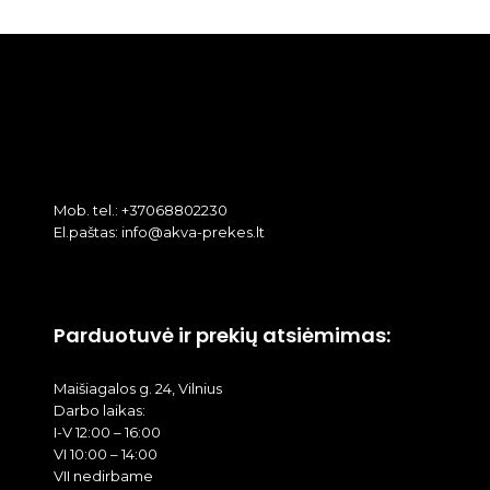
Mob. tel.: +37068802230
El.paštas: info@akva-prekes.lt
Parduotuvė ir prekių atsiėmimas:
Maišiagalos g. 24, Vilnius
Darbo laikas:
I-V 12:00 – 16:00
VI 10:00 – 14:00
VII nedirbame