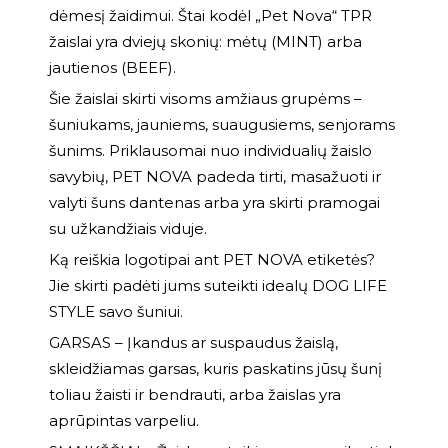
dėmesį žaidimui. Štai kodėl „Pet Nova“ TPR
žaislai yra dviejų skonių: mėtų (MINT) arba
jautienos (BEEF).
Šie žaislai skirti visoms amžiaus grupėms –
šuniukams, jauniems, suaugusiems, senjorams
šunims. Priklausomai nuo individualių žaislo
savybių, PET NOVA padeda tirti, masažuoti ir
valyti šuns dantenas arba yra skirti pramogai
su užkandžiais viduje.
Ką reiškia logotipai ant PET NOVA etiketės?
Jie skirti padėti jums suteikti idealų DOG LIFE
STYLE savo šuniui.
GARSAS – Įkandus ar suspaudus žaislą,
skleidžiamas garsas, kuris paskatins jūsų šunį
toliau žaisti ir bendrauti, arba žaislas yra
aprūpintas varpeliu.