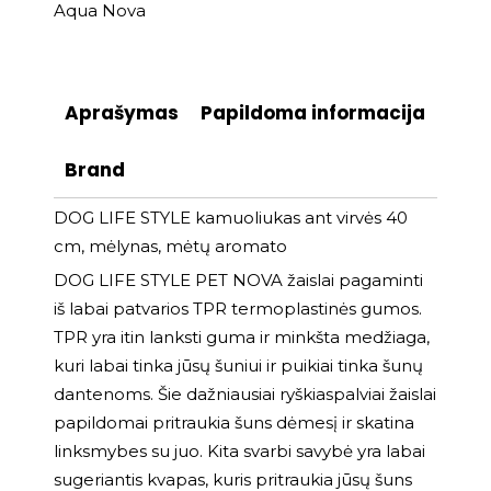
Aqua Nova
Aprašymas
Papildoma informacija
Brand
DOG LIFE STYLE kamuoliukas ant virvės 40
cm, mėlynas, mėtų aromato
DOG LIFE STYLE PET NOVA žaislai pagaminti
iš labai patvarios TPR termoplastinės gumos.
TPR yra itin lanksti guma ir minkšta medžiaga,
kuri labai tinka jūsų šuniui ir puikiai tinka šunų
dantenoms. Šie dažniausiai ryškiaspalviai žaislai
papildomai pritraukia šuns dėmesį ir skatina
linksmybes su juo. Kita svarbi savybė yra labai
sugeriantis kvapas, kuris pritraukia jūsų šuns