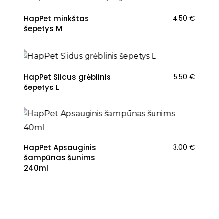
HapPet minkštas
4.50
€
šepetys M
HapPet Slidus grėblinis
5.50
€
šepetys L
HapPet Apsauginis
3.00
€
šampūnas šunims
240ml