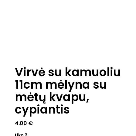
Virvė su kamuoliu
11cm mėlyna su
mėtų kvapu,
cypiantis
4.00
€
Liko 2