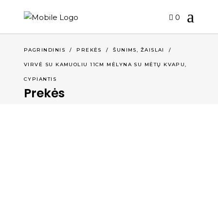
0
,
PAGRINDINIS
/
PREKĖS
/
ŠUNIMS
ŽAISLAI
/
VIRVĖ SU KAMUOLIU 11CM MĖLYNA SU MĖTŲ KVAPU,
CYPIANTIS
Prekės