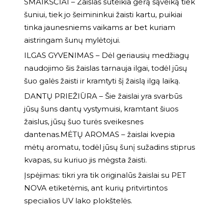
SMAIKŠČIAI – Žaislas suteikia gerą sąveiką tiek
šuniui, tiek jo šeimininkui žaisti kartu, puikiai
tinka jaunesniems vaikams ar bet kuriam
aistringam šunų mylėtojui.
ILGAS GYVENIMAS – Dėl geriausių medžiagų
naudojimo šis žaislas tarnauja ilgai, todėl jūsų
šuo galės žaisti ir kramtyti šį žaislą ilgą laiką.
DANTŲ PRIEŽIŪRA – Šie žaislai yra svarbūs
jūsų šuns dantų vystymuisi, kramtant šiuos
žaislus, jūsų šuo turės sveikesnes
dantenas.MĖTŲ AROMAS – žaislai kvepia
mėtų aromatu, todėl jūsų šunį sužadins stiprus
kvapas, su kuriuo jis mėgsta žaisti.
Įspėjimas: tikri yra tik originalūs žaislai su PET
NOVA etiketėmis, ant kurių pritvirtintos
specialios UV lako plokštelės.