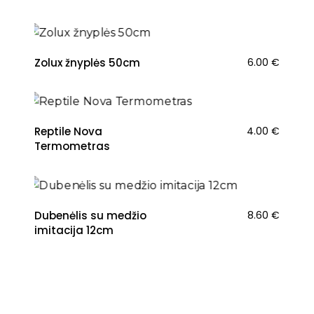
Zolux žnyplės 50cm
6.00
€
Reptile Nova
4.00
€
Termometras
Dubenėlis su medžio
8.60
€
imitacija 12cm