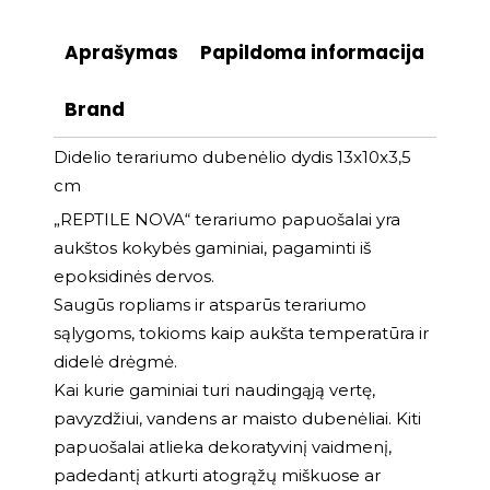
Aprašymas
Papildoma informacija
Brand
Didelio terariumo dubenėlio dydis 13x10x3,5
cm
„REPTILE NOVA“ terariumo papuošalai yra
aukštos kokybės gaminiai, pagaminti iš
epoksidinės dervos.
Saugūs ropliams ir atsparūs terariumo
sąlygoms, tokioms kaip aukšta temperatūra ir
didelė drėgmė.
Kai kurie gaminiai turi naudingąją vertę,
pavyzdžiui, vandens ar maisto dubenėliai. Kiti
papuošalai atlieka dekoratyvinį vaidmenį,
padedantį atkurti atogrąžų miškuose ar