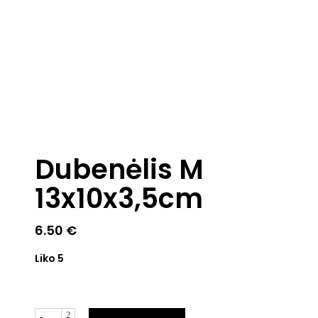
Dubenėlis M
13x10x3,5cm
6.50
€
Liko 5
Kiekis