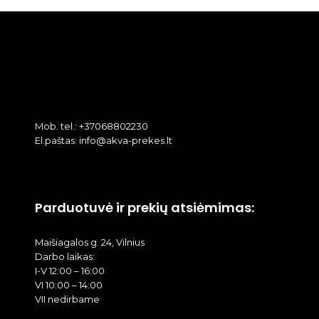
Mob. tel.: +37068802230
El.paštas: info@akva-prekes.lt
Parduotuvė ir prekių atsiėmimas:
Maišiagalos g. 24, Vilnius
Darbo laikas:
I-V 12:00 – 16:00
VI 10:00 – 14:00
VII nedirbame