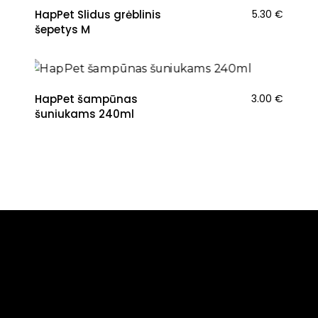
HapPet Slidus grėblinis
5.30
€
šepetys M
HapPet šampūnas
3.00
€
šuniukams 240ml