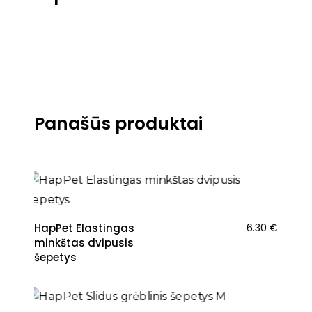
Panašūs produktai
HapPet Elastingas
6.30
€
minkštas dvipusis
šepetys