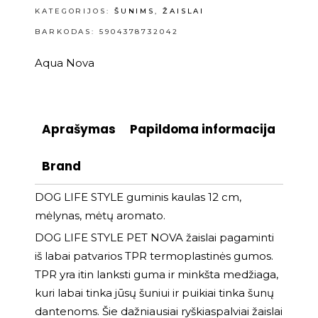
KATEGORIJOS:
ŠUNIMS
,
ŽAISLAI
BARKODAS: 5904378732042
Aqua Nova
Aprašymas
Papildoma informacija
Brand
DOG LIFE STYLE guminis kaulas 12 cm,
mėlynas, mėtų aromato.
DOG LIFE STYLE PET NOVA žaislai pagaminti
iš labai patvarios TPR termoplastinės gumos.
TPR yra itin lanksti guma ir minkšta medžiaga,
kuri labai tinka jūsų šuniui ir puikiai tinka šunų
dantenoms. Šie dažniausiai ryškiaspalviai žaislai