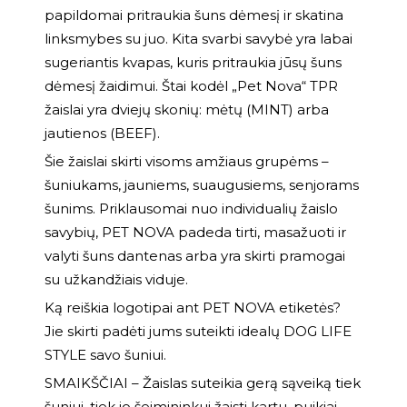
papildomai pritraukia šuns dėmesį ir skatina
linksmybes su juo. Kita svarbi savybė yra labai
sugeriantis kvapas, kuris pritraukia jūsų šuns
dėmesį žaidimui. Štai kodėl „Pet Nova“ TPR
žaislai yra dviejų skonių: mėtų (MINT) arba
jautienos (BEEF).
Šie žaislai skirti visoms amžiaus grupėms –
šuniukams, jauniems, suaugusiems, senjorams
šunims. Priklausomai nuo individualių žaislo
savybių, PET NOVA padeda tirti, masažuoti ir
valyti šuns dantenas arba yra skirti pramogai
su užkandžiais viduje.
Ką reiškia logotipai ant PET NOVA etiketės?
Jie skirti padėti jums suteikti idealų DOG LIFE
STYLE savo šuniui.
SMAIKŠČIAI – Žaislas suteikia gerą sąveiką tiek
šuniui, tiek jo šeimininkui žaisti kartu, puikiai