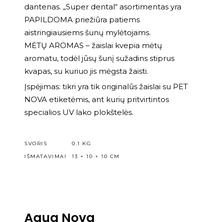
dantenas. „Super dental“ asortimentas yra
PAPILDOMA priežiūra patiems
aistringiausiems šunų mylėtojams.
MĖTŲ AROMAS – žaislai kvepia mėtų
aromatu, todėl jūsų šunį sužadins stiprus
kvapas, su kuriuo jis mėgsta žaisti.
Įspėjimas: tikri yra tik originalūs žaislai su PET
NOVA etiketėmis, ant kurių pritvirtintos
specialios UV lako plokštelės.
SVORIS
0.1 KG
IŠMATAVIMAI
13 × 10 × 10 CM
Aqua Nova