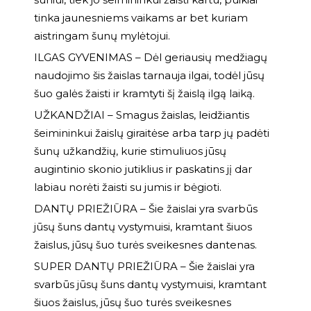
tinka jaunesniems vaikams ar bet kuriam
aistringam šunų mylėtojui.
ILGAS GYVENIMAS – Dėl geriausių medžiagų
naudojimo šis žaislas tarnauja ilgai, todėl jūsų
šuo galės žaisti ir kramtyti šį žaislą ilgą laiką.
UŽKANDŽIAI – Smagus žaislas, leidžiantis
šeimininkui žaislų giraitėse arba tarp jų padėti
šunų užkandžių, kurie stimuliuos jūsų
augintinio skonio jutiklius ir paskatins jį dar
labiau norėti žaisti su jumis ir bėgioti.
DANTŲ PRIEŽIŪRA – Šie žaislai yra svarbūs
jūsų šuns dantų vystymuisi, kramtant šiuos
žaislus, jūsų šuo turės sveikesnes dantenas.
SUPER DANTŲ PRIEŽIŪRA – Šie žaislai yra
svarbūs jūsų šuns dantų vystymuisi, kramtant
šiuos žaislus, jūsų šuo turės sveikesnes