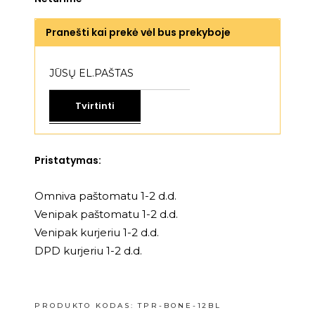
Pranešti kai prekė vėl bus prekyboje
Tvirtinti
Pristatymas:
Omniva paštomatu 1-2 d.d.
Venipak paštomatu 1-2 d.d.
Venipak kurjeriu 1-2 d.d.
DPD kurjeriu 1-2 d.d.
PRODUKTO KODAS:
TPR-BONE-12BL