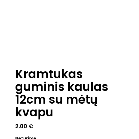
Kramtukas
guminis kaulas
12cm su mėtų
kvapu
2.00
€
Neturime