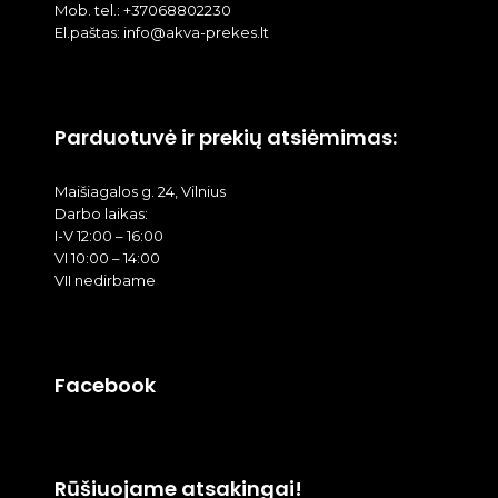
Mob. tel.: +37068802230
El.paštas: info@akva-prekes.lt
Parduotuvė ir prekių atsiėmimas:
Maišiagalos g. 24, Vilnius
Darbo laikas:
I-V 12:00 – 16:00
VI 10:00 – 14:00
VII nedirbame
Facebook
Rūšiuojame atsakingai!