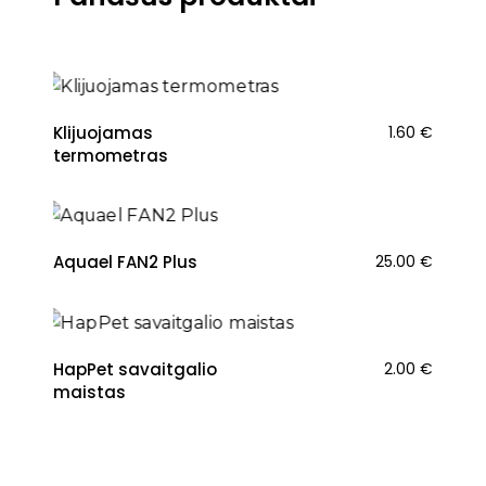
Klijuojamas
1.60
€
termometras
Aquael FAN2 Plus
25.00
€
HapPet savaitgalio
2.00
€
maistas