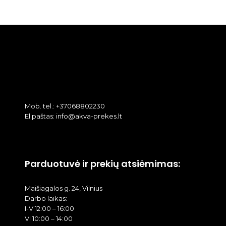
Mob. tel.: +37068802230
El.paštas: info@akva-prekes.lt
Parduotuvė ir prekių atsiėmimas:
Maišiagalos g. 24, Vilnius
Darbo laikas:
I-V 12:00 – 16:00
VI 10:00 – 14:00