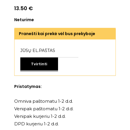
13.50
€
Neturime
Pranešti kai prekė vėl bus prekyboje
Tvirtinti
Pristatymas:
Omniva paštomatu 1-2 d.d.
Venipak paštomatu 1-2 d.d.
Venipak kurjeriu 1-2 d.d.
DPD kurjeriu 1-2 d.d.