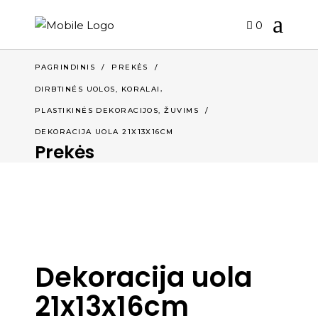
0
PAGRINDINIS
/
PREKĖS
/
,
DIRBTINĖS UOLOS, KORALAI
,
PLASTIKINĖS DEKORACIJOS
ŽUVIMS
/
DEKORACIJA UOLA 21X13X16CM
Prekės
Dekoracija uola
21x13x16cm