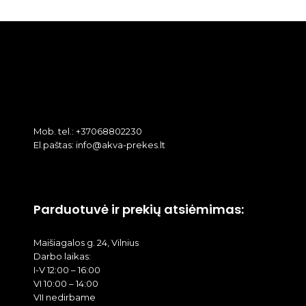
Mob. tel.: +37068802230
El.paštas: info@akva-prekes.lt
Parduotuvė ir prekių atsiėmimas:
Maišiagalos g. 24, Vilnius
Darbo laikas:
I-V 12:00 – 16:00
VI 10:00 – 14:00
VII nedirbame