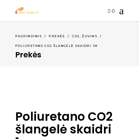
0
,
PAGRINDINIS
/
PREKĖS
/
CO2
ŽUVIMS
/
POLIURETANO CO2 ŠLANGELĖ SKAIDRI 1M
Prekės
Poliuretano CO2
šlangelė skaidri