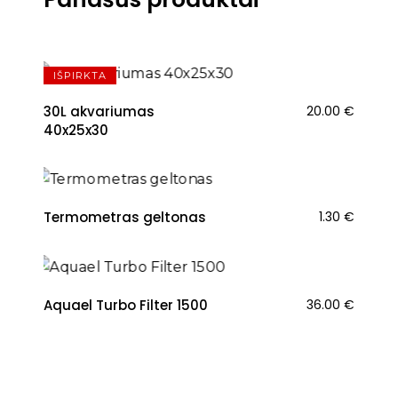
IŠPIRKTA
30L akvariumas
20.00
€
40x25x30
Termometras geltonas
1.30
€
Aquael Turbo Filter 1500
36.00
€