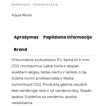
BARKODAS: 5903031442618
Aqua Nova
Aprašymas
Papildoma informacija
Brand
Pneumatinė poliuretano PU žarna 6×4 mm
CO2 montavimui. Labai tvirta ir atspari
aukštam slėgiui, tačiau kartu ir lanksti, o tai
būtina norint profesionaliai ir tiksliai
sumontuoti CO2. Produktą galima naudoti
tiek vandenyje, tiek ir už vandens ribų. Skaidri
spalva. Susilietus su vandeniu, spalva
nekeičiama.