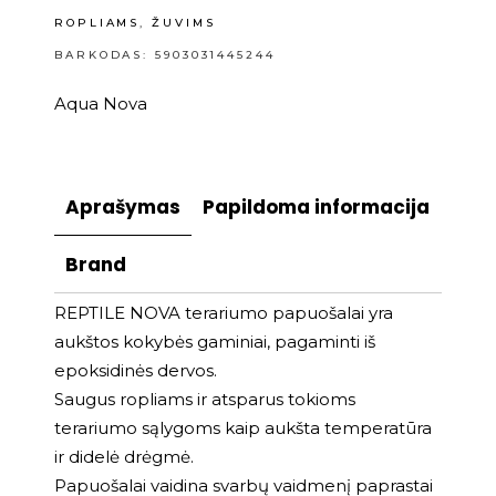
ROPLIAMS
,
ŽUVIMS
BARKODAS: 5903031445244
Aqua Nova
Aprašymas
Papildoma informacija
Brand
REPTILE NOVA terariumo papuošalai yra
aukštos kokybės gaminiai, pagaminti iš
epoksidinės dervos.
Saugus ropliams ir atsparus tokioms
terariumo sąlygoms kaip aukšta temperatūra
ir didelė drėgmė.
Papuošalai vaidina svarbų vaidmenį paprastai