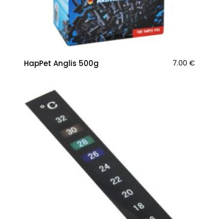
HapPet Anglis 500g
7.00
€