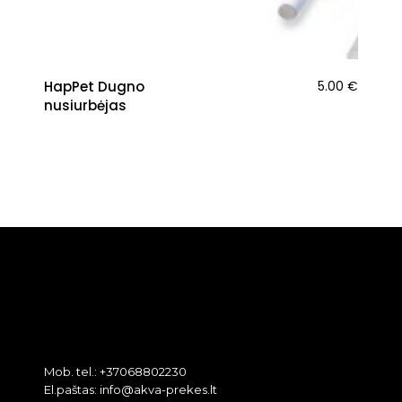
HapPet Dugno
5.00
€
nusiurbėjas
Mob. tel.: +37068802230
El.paštas: info@akva-prekes.lt