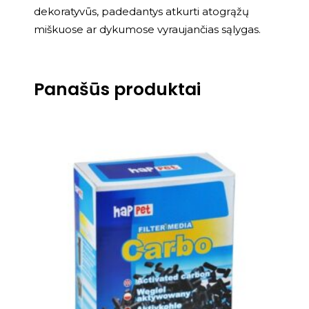
dekoratyvūs, padedantys atkurti atogrąžų
miškuose ar dykumose vyraujančias sąlygas.
Panašūs produktai