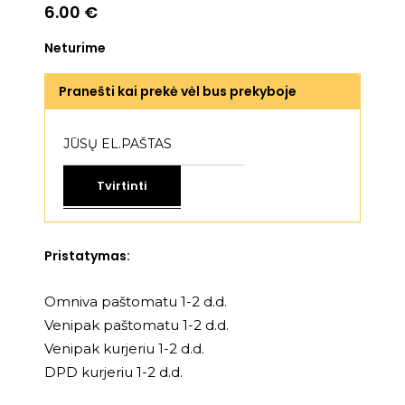
6.00
€
Neturime
Pranešti kai prekė vėl bus prekyboje
Tvirtinti
Pristatymas:
Omniva paštomatu 1-2 d.d.
Venipak paštomatu 1-2 d.d.
Venipak kurjeriu 1-2 d.d.
DPD kurjeriu 1-2 d.d.