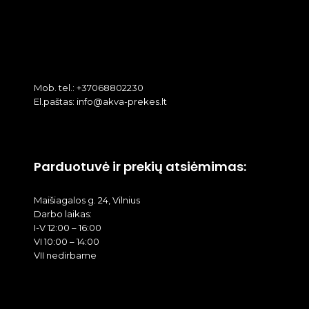
Mob. tel.: +37068802230
El.paštas: info@akva-prekes.lt
Parduotuvė ir prekių atsiėmimas:
Maišiagalos g. 24, Vilnius
Darbo laikas:
I-V 12:00 – 16:00
VI 10:00 – 14:00
VII nedirbame