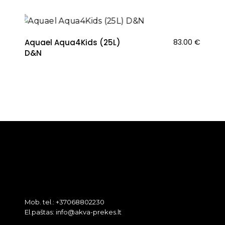
Aquael Aqua4Kids (25L)
83.00
€
D&N
Mob. tel.: +37068802230
El.paštas: info@akva-prekes.lt