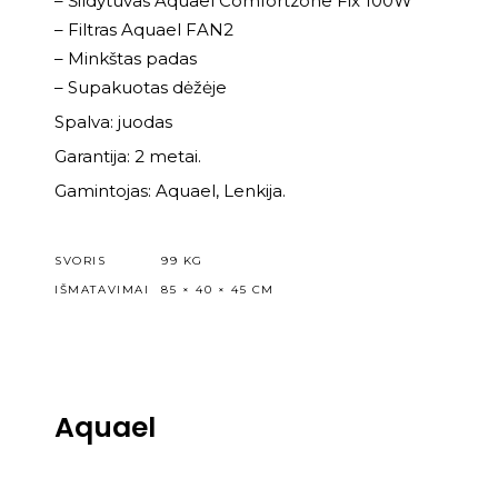
– Šildytuvas Aquael Comfortzone Fix 100W
– Filtras Aquael FAN2
– Minkštas padas
– Supakuotas dėžėje
Spalva: juodas
Garantija: 2 metai.
Gamintojas: Aquael, Lenkija.
SVORIS
99 KG
IŠMATAVIMAI
85 × 40 × 45 CM
Aquael