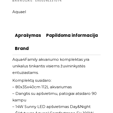
BARKODAS: 5905546331074
Aquael
Aprašymas
Papildoma informacija
Brand
Aqua4Family akvariumo komplektas yra
unikalus tinkantis visiems žuvininkystės
entuziastams.
Komplektą susidaro:
– 80x35x40cm 112L akvariumas
– Dangtis su apšvietimu, patogiai atsidaro 90
kampu
– 14W Sunny LED apšvietimas Day&Night