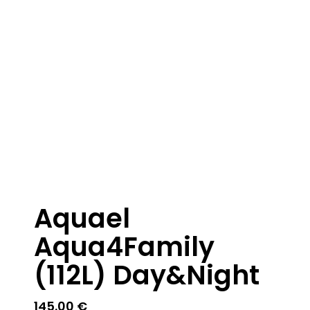
Aquael
Aqua4Family
(112L) Day&Night
145.00
€