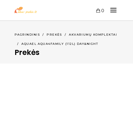
0
PAGRINDINIS
/
PREKĖS
/
AKVARIUMŲ KOMPLEKTAI
/
AQUAEL AQUA4FAMILY (112L) DAY&NIGHT
Prekės