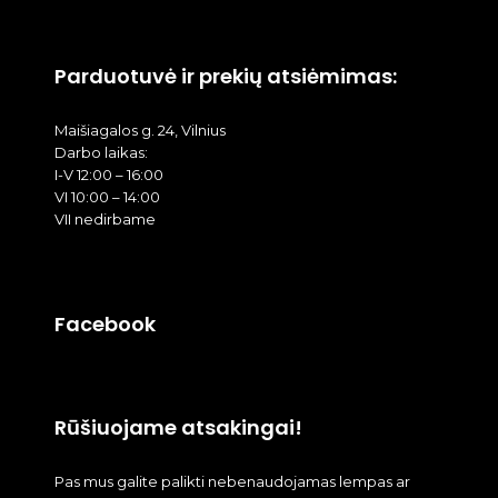
Parduotuvė ir prekių atsiėmimas:
Maišiagalos g. 24, Vilnius
Darbo laikas:
I-V 12:00 – 16:00
VI 10:00 – 14:00
VII nedirbame
Facebook
Rūšiuojame atsakingai!
Pas mus galite palikti nebenaudojamas lempas ar