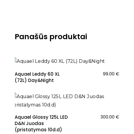
Panašūs produktai
Aquael Leddy 60 XL
99.00
€
(72L) Day&Night
Aquael Glossy 125L LED
300.00
€
D&N Juodas
(pristatymas 10d.d)