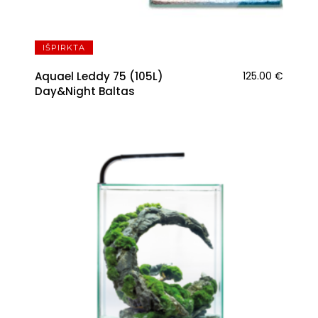
IŠPIRKTA
Aquael Leddy 75 (105L)
125.00
€
Day&Night Baltas