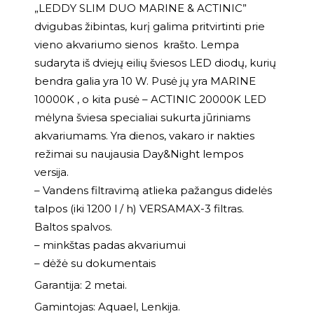
„LEDDY SLIM DUO MARINE & ACTINIC”
dvigubas žibintas, kurį galima pritvirtinti prie
vieno akvariumo sienos krašto. Lempa
sudaryta iš dviejų eilių šviesos LED diodų, kurių
bendra galia yra 10 W. Pusė jų yra MARINE
10000K , o kita pusė – ACTINIC 20000K LED
mėlyna šviesa specialiai sukurta jūriniams
akvariumams. Yra dienos, vakaro ir nakties
režimai su naujausia Day&Night lempos
versija.
– Vandens filtravimą atlieka pažangus didelės
talpos (iki 1200 l / h) VERSAMAX-3 filtras.
Baltos spalvos.
– minkštas padas akvariumui
– dėžė su dokumentais
Garantija: 2 metai.
Gamintojas: Aquael, Lenkija.