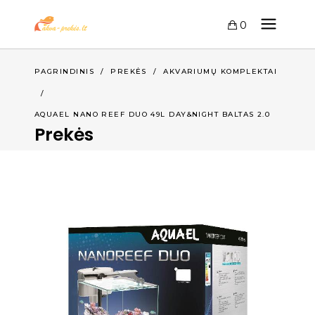
0
PAGRINDINIS
/
PREKĖS
/
AKVARIUMŲ KOMPLEKTAI
/
AQUAEL NANO REEF DUO 49L DAY&NIGHT BALTAS 2.0
Prekės