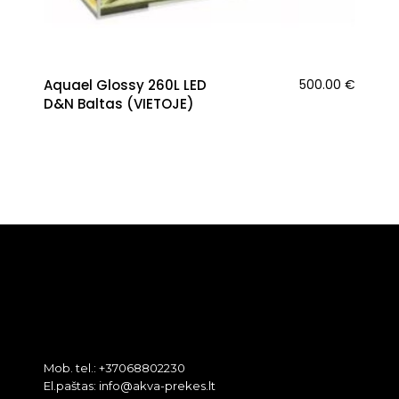
Aquael Glossy 260L LED
500.00
€
D&N Baltas (VIETOJE)
Mob. tel.: +37068802230
El.paštas: info@akva-prekes.lt