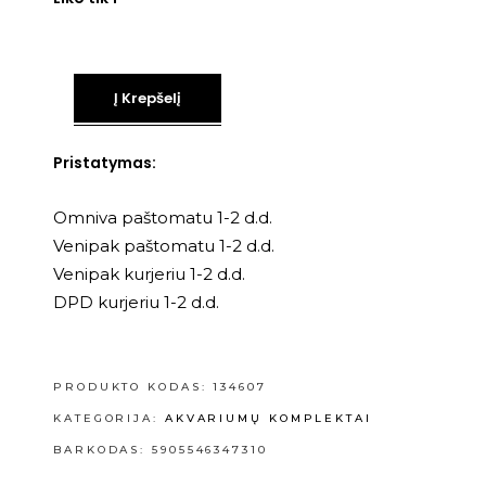
Į Krepšelį
Pristatymas:
Omniva paštomatu 1-2 d.d.
Venipak paštomatu 1-2 d.d.
Venipak kurjeriu 1-2 d.d.
DPD kurjeriu 1-2 d.d.
PRODUKTO KODAS:
134607
KATEGORIJA:
AKVARIUMŲ KOMPLEKTAI
BARKODAS: 5905546347310