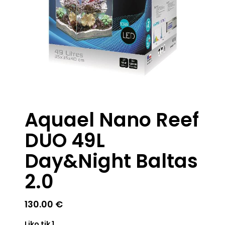
Aquael Nano Reef
DUO 49L
Day&Night Baltas
2.0
130.00
€
Liko tik 1