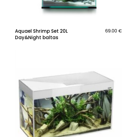
Aquael Shrimp Set 20L
69.00
€
Day&Night baltas