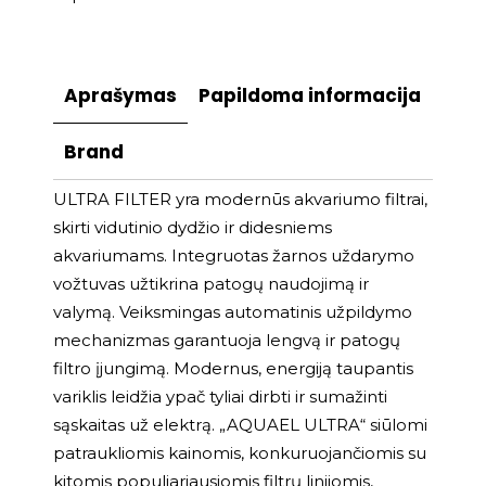
Aprašymas
Papildoma informacija
Brand
ULTRA FILTER yra modernūs akvariumo filtrai,
skirti vidutinio dydžio ir didesniems
akvariumams. Integruotas žarnos uždarymo
vožtuvas užtikrina patogų naudojimą ir
valymą. Veiksmingas automatinis užpildymo
mechanizmas garantuoja lengvą ir patogų
filtro įjungimą. Modernus, energiją taupantis
variklis leidžia ypač tyliai dirbti ir sumažinti
sąskaitas už elektrą. „AQUAEL ULTRA“ siūlomi
patraukliomis kainomis, konkuruojančiomis su
kitomis populiariausiomis filtrų linijomis,