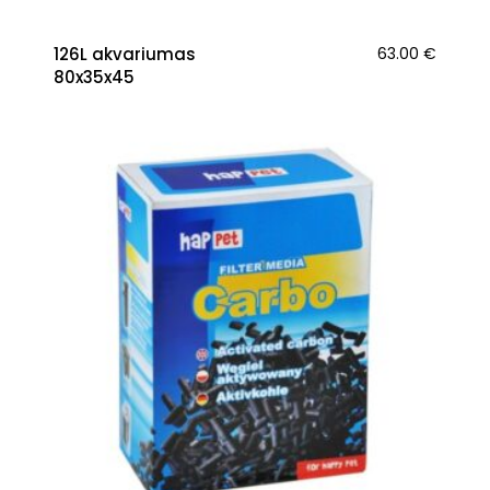
126L akvariumas
63.00
€
80x35x45