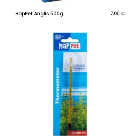
HapPet Anglis 500g
7.00
€