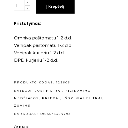
Kiekis
Į Krepšelį
Pristatymas:
Omniva paštomatu 1-2 d.d.
Venipak paštomatu 1-2 d.d.
Venipak kurjeriu 1-2 d.d.
DPD kurjeriu 1-2 d.d.
PRODUKTO KODAS:
122606
KATEGORIJOS:
FILTRAI, FILTRAVIMO
MEDŽIAGOS, PRIEDAI
,
IŠORINIAI FILTRAI
,
ŽUVIMS
BARKODAS: 5905546324793
Aquael