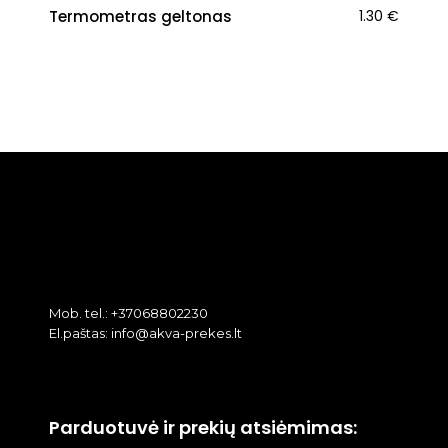
Termometras geltonas
1.30
€
Mob. tel.: +37068802230
El.paštas: info@akva-prekes.lt
Parduotuvė ir prekių atsiėmimas: