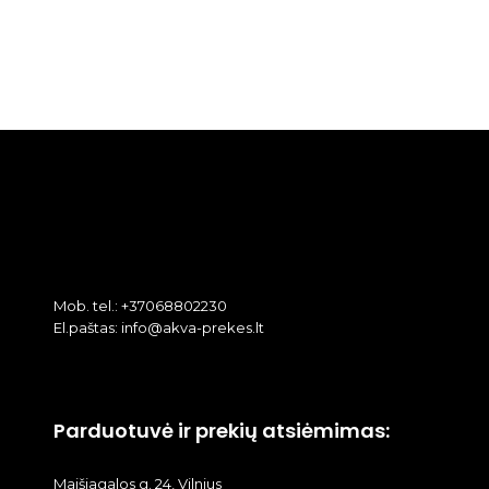
Mob. tel.: +37068802230
El.paštas: info@akva-prekes.lt
Parduotuvė ir prekių atsiėmimas:
Maišiagalos g. 24, Vilnius