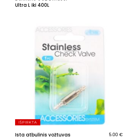
Ultra L iki 400L
IŠPIRKTA
Ista atbulinis vožtuvas
5.00
€