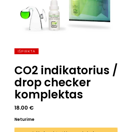
IŠPIRKTA
CO2 indikatorius /
drop checker
komplektas
18.00
€
Neturime