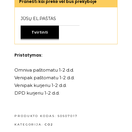
Pranešti kai prekė vėl bus prekyboje
Tvirtinti
Pristatymas:
Omniva paštomatu 1-2 d.d.
Venipak paštomatu 1-2 d.d.
Venipak kurjeriu 1-2 d.d.
DPD kurjeriu 1-2 d.d.
PRODUKTO KODAS:
50507017
KATEGORIJA:
CO2