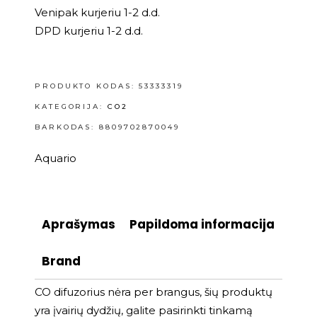
Venipak kurjeriu 1-2 d.d.
DPD kurjeriu 1-2 d.d.
PRODUKTO KODAS:
53333319
KATEGORIJA:
CO2
BARKODAS: 8809702870049
Aquario
Aprašymas
Papildoma informacija
Brand
CO difuzorius nėra per brangus, šių produktų
yra įvairių dydžių, galite pasirinkti tinkamą