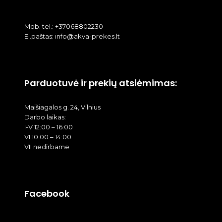
Mob. tel.: +37068802230
El.paštas: info@akva-prekes.lt
Parduotuvė ir prekių atsiėmimas:
Maišiagalos g. 24, Vilnius
Darbo laikas:
I-V 12:00 – 16:00
VI 10:00 – 14:00
VII nedirbame
Facebook