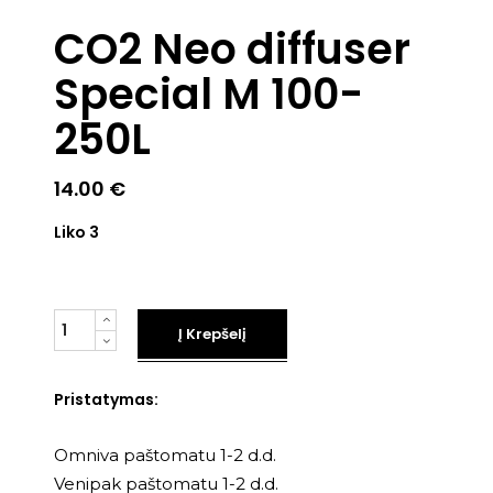
CO2 Neo diffuser
Special M 100-
250L
14.00
€
Liko 3
Kiekis
Į Krepšelį
Pristatymas:
Omniva paštomatu 1-2 d.d.
Venipak paštomatu 1-2 d.d.