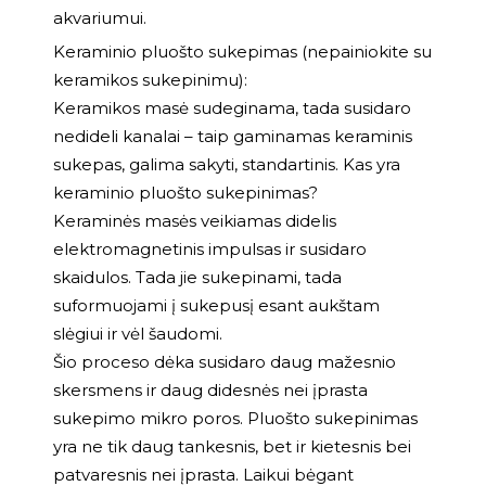
akvariumui.
Keraminio pluošto sukepimas (nepainiokite su
keramikos sukepinimu):
Keramikos masė sudeginama, tada susidaro
nedideli kanalai – taip gaminamas keraminis
sukepas, galima sakyti, standartinis. Kas yra
keraminio pluošto sukepinimas?
Keraminės masės veikiamas didelis
elektromagnetinis impulsas ir susidaro
skaidulos. Tada jie sukepinami, tada
suformuojami į sukepusį esant aukštam
slėgiui ir vėl šaudomi.
Šio proceso dėka susidaro daug mažesnio
skersmens ir daug didesnės nei įprasta
sukepimo mikro poros. Pluošto sukepinimas
yra ne tik daug tankesnis, bet ir kietesnis bei
patvaresnis nei įprasta. Laikui bėgant