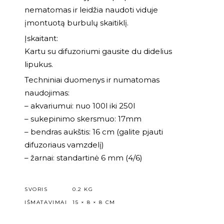
nematomas ir leidžia naudoti viduje
įmontuotą burbulų skaitiklį.
Įskaitant:
Kartu su difuzoriumi gausite du didelius
lipukus.
Techniniai duomenys ir numatomas
naudojimas:
– akvariumui: nuo 100l iki 250l
– sukepinimo skersmuo: 17mm
– bendras aukštis: 16 cm (galite pjauti
difuzoriaus vamzdelį)
– žarnai: standartinė 6 mm (4/6)
SVORIS
0.2 KG
IŠMATAVIMAI
15 × 8 × 8 CM