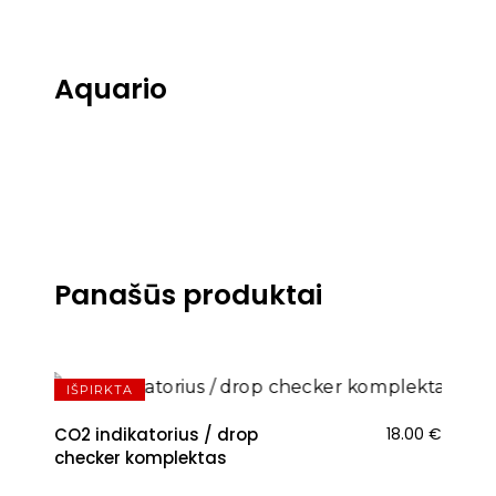
Aquario
Panašūs produktai
IŠPIRKTA
CO2 indikatorius / drop
18.00
€
checker komplektas