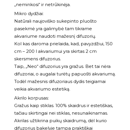
„neminkosi“ ir netrūkinėja.
Mikro dydžiai:
Natūrali naujoviško sukepinto pluošto
pasekmė yra galimybė tam tikrame
akvariume naudoti mažesnį difuzorių.
Kol kas daroma prielaida, kad, pavyzdžiui, 150
cm – 200 l akvariumui yra skirtas 2 cm
skersmens difuzorius.
Taip, „Neo“ difuzorius yra gražus. Bet tai nėra
difuzoriai, o augalai turėtų papuošti akvariumą.
Todėl mažesnis difuzoriaus dydis teigiamai
veikia akvariumo estetiką.
Akrilo korpusas:
Gražus kaip stiklas. 100% skaidrus ir estetiškas,
tačiau skirtingai nei stiklas, nesunaikinamas.
Akrilas užtikrina puikų skaidrumą, dėl kurio
difuzorius bakelyje tampa praktiškai