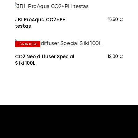
JBL ProAqua CO2+PH
15.50
€
testas
IŠPIRKTA
CO2 Neo diffuser Special
12.00
€
S iki 100L