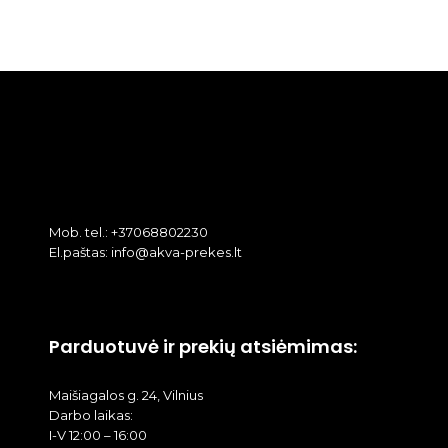
Mob. tel.: +37068802230
El.paštas: info@akva-prekes.lt
Parduotuvė ir prekių atsiėmimas:
Maišiagalos g. 24, Vilnius
Darbo laikas:
I-V 12:00 – 16:00