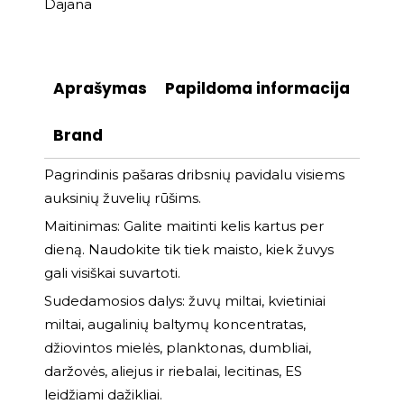
Dajana
Aprašymas
Papildoma informacija
Brand
Pagrindinis pašaras dribsnių pavidalu visiems
auksinių žuvelių rūšims.
Maitinimas: Galite maitinti kelis kartus per
dieną. Naudokite tik tiek maisto, kiek žuvys
gali visiškai suvartoti.
Sudedamosios dalys: žuvų miltai, kvietiniai
miltai, augalinių baltymų koncentratas,
džiovintos mielės, planktonas, dumbliai,
daržovės, aliejus ir riebalai, lecitinas, ES
leidžiami dažikliai.