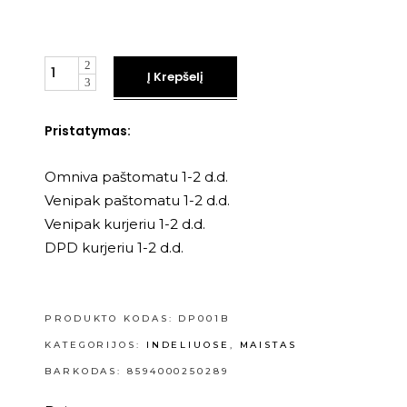
Kiekis
Į Krepšelį
Pristatymas:
Omniva paštomatu 1-2 d.d.
Venipak paštomatu 1-2 d.d.
Venipak kurjeriu 1-2 d.d.
DPD kurjeriu 1-2 d.d.
PRODUKTO KODAS:
DP001B
KATEGORIJOS:
INDELIUOSE
,
MAISTAS
BARKODAS: 8594000250289