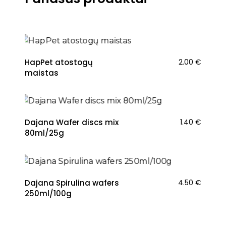
HapPet atostogų
2.00
€
maistas
Dajana Wafer discs mix
1.40
€
80ml/25g
Dajana Spirulina wafers
4.50
€
250ml/100g