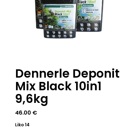
Dennerle Deponit
Mix Black 10in1
9,6kg
46.00
€
Liko 14