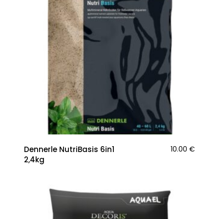
Dennerle NutriBasis 6in1
10.00
€
2,4kg