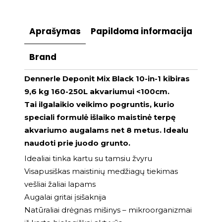
Aprašymas
Papildoma informacija
Brand
Dennerle Deponit Mix Black 10-in-1 kibiras
9,6 kg 160-250L akvariumui <100cm.
Tai ilgalaikio veikimo pogruntis, kurio
speciali formulė išlaiko maistinė terpę
akvariumo augalams net 8 metus. Idealu
naudoti prie juodo grunto.
Idealiai tinka kartu su tamsiu žvyru
Visapusiškas maistinių medžiagų tiekimas
vešliai žaliai lapams
Augalai gritai įsišaknija
Natūraliai drėgnas mišinys – mikroorganizmai