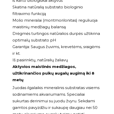
iš karto biologiškai aktyvūs
Skatina natūralią substrato biologinio
filtravimo funkciją
Molio mineralai (montmorilonitas) reguliuoja
maistinių medžiagų balansą
Drėgmės turtingos natūralios durpės užtikrina
optimalų substrato pH
Garantija: Saugus žuvims, krevetėms, sraigėms
ir kt.
Iš pasirinktų, natūralių žaliavų
Aktyvios maistinės medžiagos,
užtikrinančios puikų augalų augimą iki 8
metų
Juodas ilgalaikis mineralinis substratas visiems
sodinamiems akvariumams. Specialiai
sukurtas derinimui su juodu žvyru. Sekdami
gamtos pavyzdžiu ir sukaupę daugiau nei 50