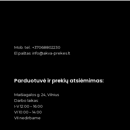
Mob. tel.: +37068802230
El.paštas: info@akva-prekes.lt
Parduotuvė ir prekių atsiėmimas:
Maišiagalos g. 24, Vilnius
Darbo laikas:
I-V 12:00 – 16:00
VI 10:00 – 14:00
VII nedirbame