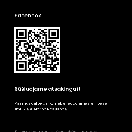
Facebook
Rūšiuojame atsakingai!
Pas mus galite palikti nebenaudojamas lempas ar
smulkią elektronikos įrangą.
© UAB Akvalita 2020 Visos teisės saugomos