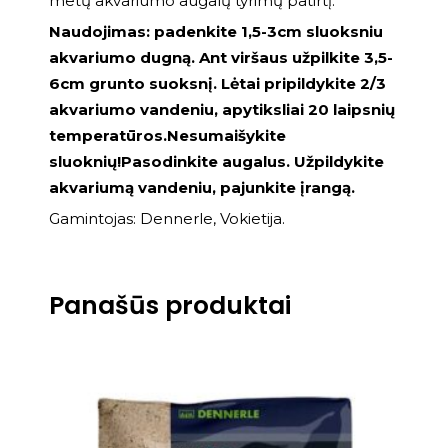
metų akvariumo augalų tyrimų patirtį.
Naudojimas: padenkite 1,5-3cm sluoksniu
akvariumo dugną. Ant viršaus užpilkite 3,5-
6cm grunto suoksnį. Lėtai pripildykite 2/3
akvariumo vandeniu, apytiksliai 20 laipsnių
temperatūros.Nesumaišykite
sluoknių!Pasodinkite augalus. Užpildykite
akvariumą vandeniu, pajunkite įrangą.
Gamintojas: Dennerle, Vokietija.
Panašūs produktai