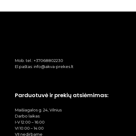
Mob. tel.: +37068802230
El.paštas: info@akva-prekes.lt
Parduotuvė ir prekių atsiėmimas:
Maišiagalos g. 24, Vilnius
Darbo laikas:
I-V 12:00 – 16:00
VI 10:00 – 14:00
VII nedirbame