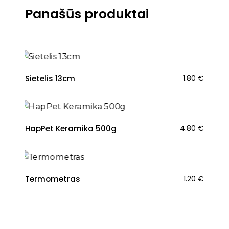
Panašūs produktai
Sietelis 13cm
1.80
€
HapPet Keramika 500g
4.80
€
Termometras
1.20
€