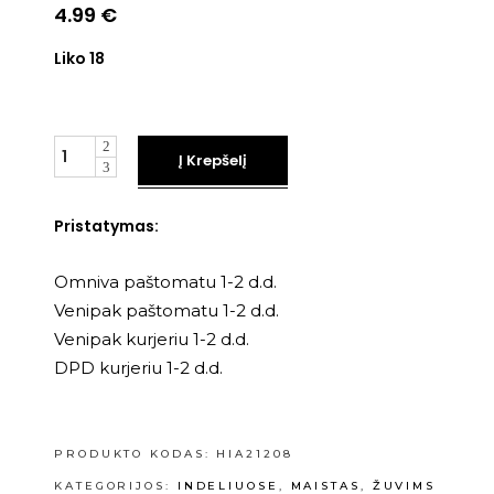
4.99
€
Liko 18
Kiekis
Į Krepšelį
Pristatymas:
Omniva paštomatu 1-2 d.d.
Venipak paštomatu 1-2 d.d.
Venipak kurjeriu 1-2 d.d.
DPD kurjeriu 1-2 d.d.
PRODUKTO KODAS:
HIA21208
KATEGORIJOS:
INDELIUOSE
,
MAISTAS
,
ŽUVIMS