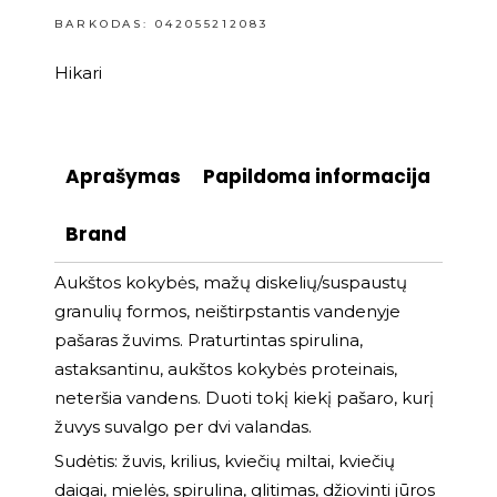
BARKODAS: 042055212083
Hikari
Aprašymas
Papildoma informacija
Brand
Aukštos kokybės, mažų diskelių/suspaustų
granulių formos, neištirpstantis vandenyje
pašaras žuvims. Praturtintas spirulina,
astaksantinu, aukštos kokybės proteinais,
neteršia vandens. Duoti tokį kiekį pašaro, kurį
žuvys suvalgo per dvi valandas.
Sudėtis: žuvis, krilius, kviečių miltai, kviečių
daigai, mielės, spirulina, glitimas, džiovinti jūros