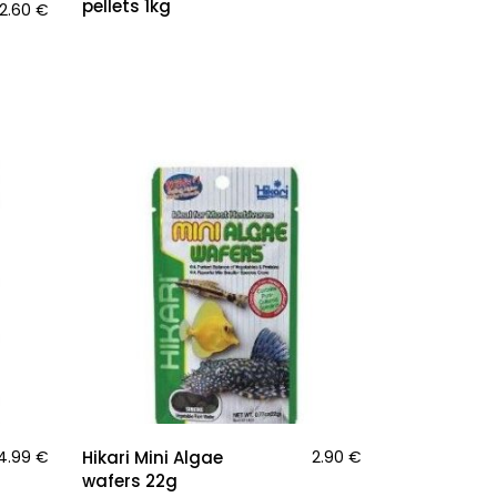
pellets 1kg
2.60
€
4.99
€
Hikari Mini Algae
2.90
€
wafers 22g