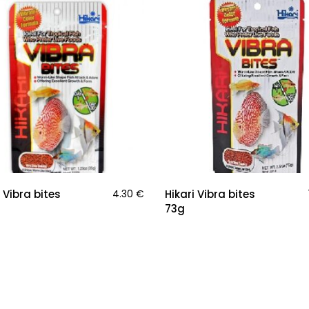
i Vibra bites
4.30
€
Hikari Vibra bites
73g