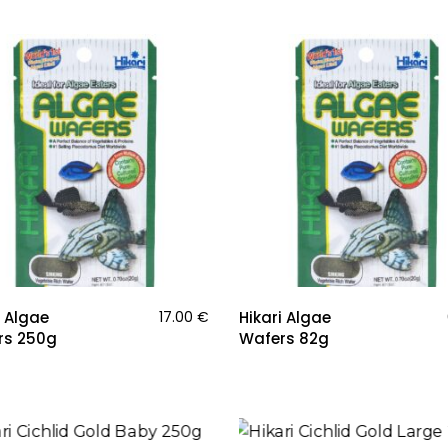
i Algae
17.00
€
Hikari Algae
rs 250g
Wafers 82g
IENA