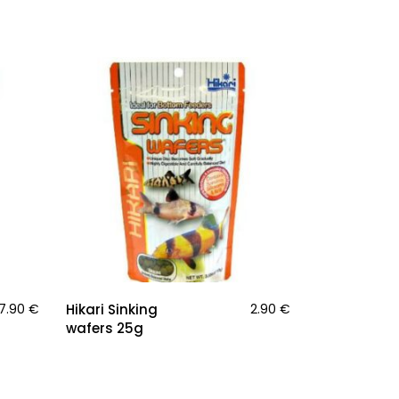
7.90
€
Hikari Sinking
2.90
€
wafers 25g