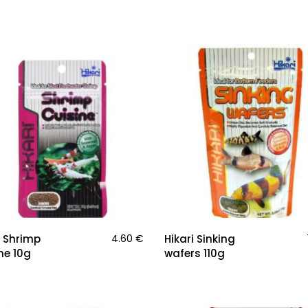
i Shrimp
4.60
€
Hikari Sinking
ne 10g
wafers 110g