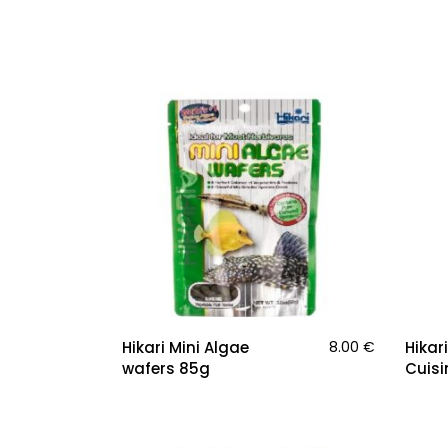
Hikari Mini Algae
8.00
€
Hikar
wafers 85g
Cuisi