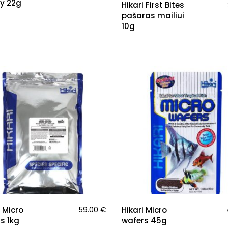
y 22g
Hikari First Bites
pašaras mailiui
10g
i Micro
59.00
€
Hikari Micro
s 1kg
wafers 45g