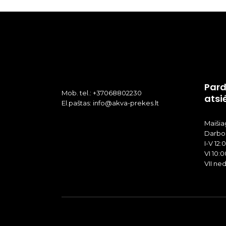
Pard
Mob. tel.: +37068802230
atsi
El.paštas: info@akva-prekes.lt
Maišiag
Darbo 
I-V 12:
VI 10:0
VII ne