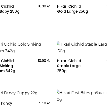
 Cichlid
10.30
€
Hikari Cichlid
 Baby 250g
Gold Large 250g
 Cichlid
10.90
€
Hikari Cichlid
Sinking
Staple Large
um 342g
250g
i Fancy
4.40
€