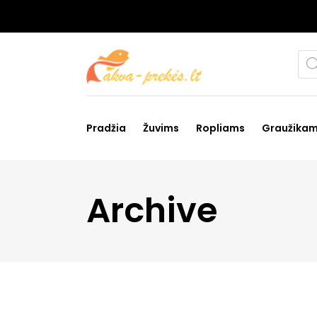
Pro
sea
Pradžia
Žuvims
Ropliams
Graužika
Archive