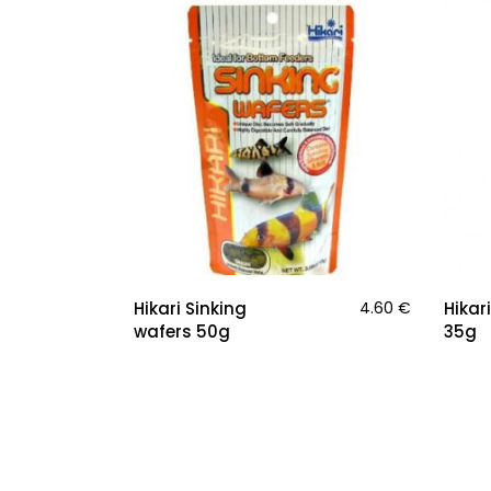
Hikari Sinking
4.60
€
Hikar
wafers 50g
35g