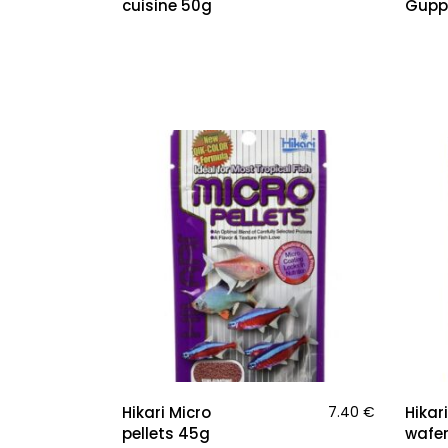
cuisine 50g
Gupp
Hikari Micro
7.40
€
Hikar
pellets 45g
wafer