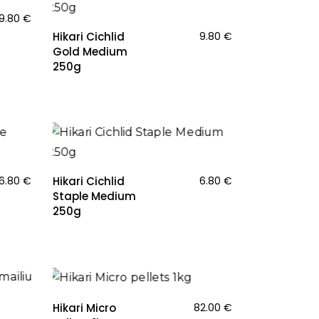
9.80
€
Hikari Cichlid
9.80
€
Gold Medium
250g
6.80
€
Hikari Cichlid
6.80
€
Staple Medium
250g
NAUJIENA
Hikari Micro
82.00
€