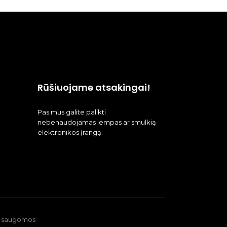
Rūšiuojame atsakingai!
Pas mus galite palikti
nebenaudojamas lempas ar smulkią
elektronikos įrangą.
ės saugomos