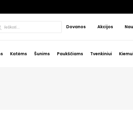
ducts
Dovanos
Akcijos
Nau
rch
ms
Katėms
Šunims
Paukščiams
Tvenkiniui
Kiemu