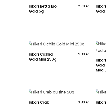
Hikari Betta Bio-
2.70
€
Hikari
Gold 5g
Gold
NAUJIENA
Hikari Cichlid
9.30
€
Gold Mini 250g
Hikari
Gold 
Medi
Hikari Crab
3.80
€
Hikar