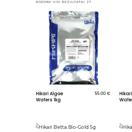
RODOMI VISI REZULTATAI: 27
Hikari Algae
55.00
€
Hikar
Wafers 1kg
Wafe
NAUJ