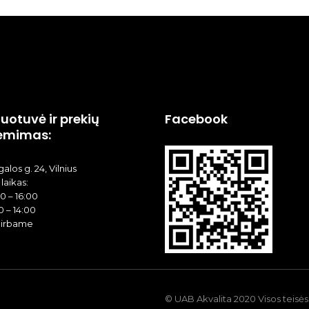
uotuvė ir prekių
Facebook
ėmimas:
alos g. 24, Vilnius
laikas:
00 – 16:00
0 – 14:00
dirbame
© UAB Akvalita 2020 Visos teis