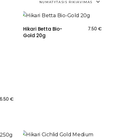
NUMATYTASIS RIKIAVIMAS
NAUJIENA
Hikari Betta Bio-
7.50
€
Gold 20g
6.50
€